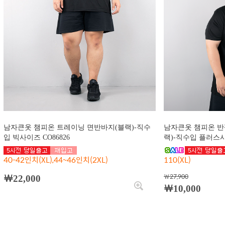
남자큰옷 챔피온 트레이닝 면반바지(블랙)-직수
남자큰옷 챔피온 반
입 빅사이즈 CO86826
랙)-직수입 플러스사이
40-42인치(XL),44~46인치(2XL)
110(XL)
￦27,900
￦22,000
￦10,000