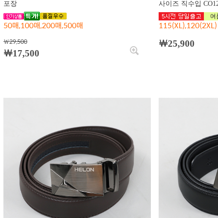
포장
사이즈 직수입 CO12
50매,100매,200매,500매
115(XL),120(2XL)
￦29,500
￦25,900
￦17,500