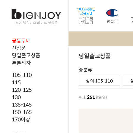
공동구매
신상품
당일출고상품
당일출고상품
튼튼의자
중분류
105-110
상의 105-110
상
115
120-125
130
ALL
251
items
135-145
150-165
170이상