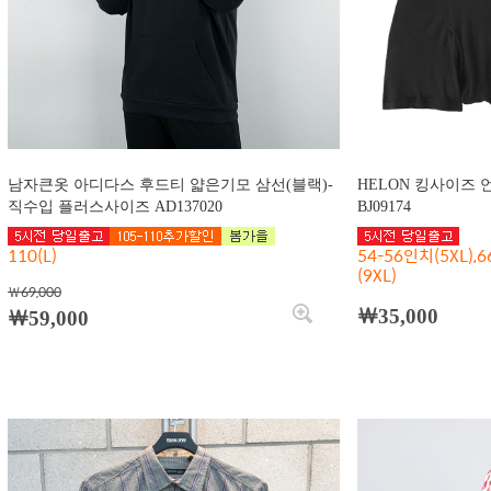
남자큰옷 아디다스 후드티 얇은기모 삼선(블랙)-
HELON 킹사이즈 
직수입 플러스사이즈 AD137020
BJ09174
110(L)
54-56인치(5XL),6
(9XL)
￦69,000
￦35,000
￦59,000