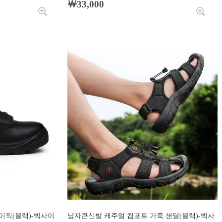
￦33,000
베이직(블랙)-빅사이
남자큰신발 캐주얼 컴포트 가죽 샌달(블랙)-빅사