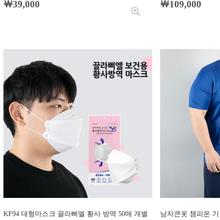
￦39,000
￦109,000
KF94 대형마스크 끌라삐엘 황사 방역 50매 개별
남자큰옷 챔피온 기