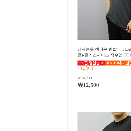
남자큰옷 챔피온 반팔티 TEA
콜)-플러스사이즈 직수입 CO12
110(XL)
￦13,900
￦12,500