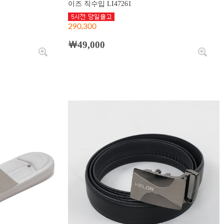
이즈 직수입 LI47261
290,300
￦49,000