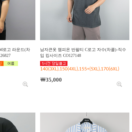
M로고 라운드(차
남자큰옷 챔피온 반팔티 C로고 자수(차콜)-직수
6827
입 킹사이즈 CO127148
140(3XL),150(4XL),155+(5XL),170(6XL)
￦35,000