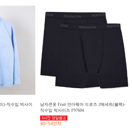
이)-직수입 빅사이
남자큰옷 Fruit 언더웨어 드로즈 2매세트(블랙)-
직수입 빅사이즈 F97604
40~54인치