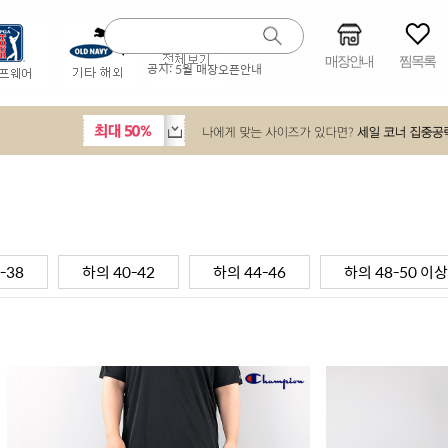
매장안내
찜목록
공지:
5월 매장오픈안내
-38
하의 40-42
하의 44-46
하의 48-50 이상