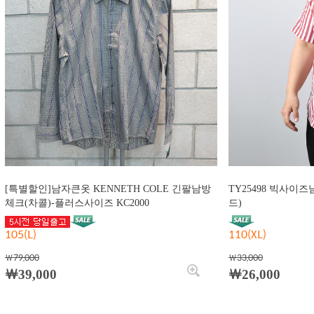
[특별할인]남자큰옷 KENNETH COLE 긴팔남방
TY25498 빅사이
체크(차콜)-플러스사이즈 KC2000
드)
105(L)
110(XL)
￦79,000
￦33,000
￦39,000
￦26,000