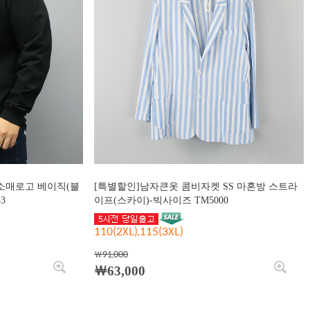
 소매로고 베이직(블
[특별할인]남자큰옷 콤비자켓 SS 마혼방 스트라
3
이프(스카이)-빅사이즈 TM5000
110(2XL),115(3XL)
￦91,000
￦63,000