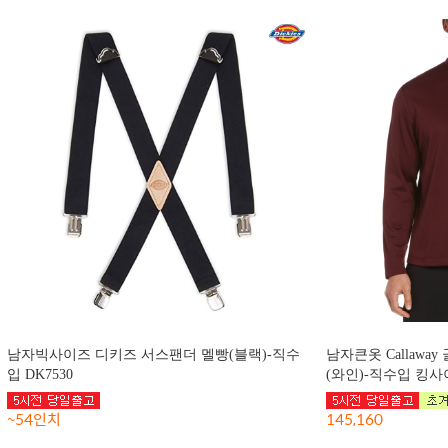
남자빅사이즈 디키즈 서스팬더 멜빵(블랙)-직수
남자큰옷 Callawa
입 DK7530
(와인)-직수입 킹사이
~54인치
145,160