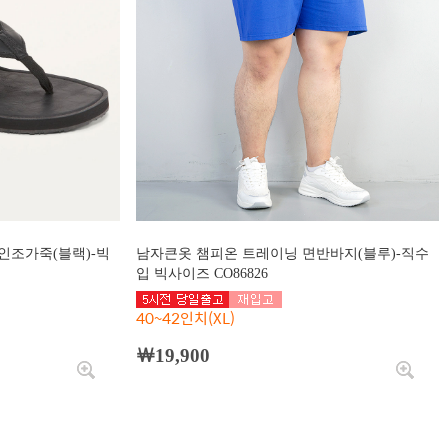
 인조가죽(블랙)-빅
남자큰옷 챔피온 트레이닝 면반바지(블루)-직수
입 빅사이즈 CO86826
40~42인치(XL)
￦19,900