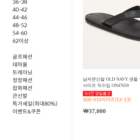
36-38
40-42
44-46
48-52
54-60
62이상
골프패션
테마몰
트레이닝
정장패션
남자큰신발 OLD NAVY 샌들
사이즈 직수입 ON47659
잡화패션
큰신발
300-310사이즈(12-13)
특가세일(최대80%)
이벤트&쿠폰
￦37,000