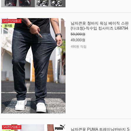
남자큰옷 청바지 워싱 베이직 스판
(다크청)-직수입 킹사이즈 LI68794
59,000원
49,000원
490원 적립
남자큰옷 PUMA 트레이닝반바지 S