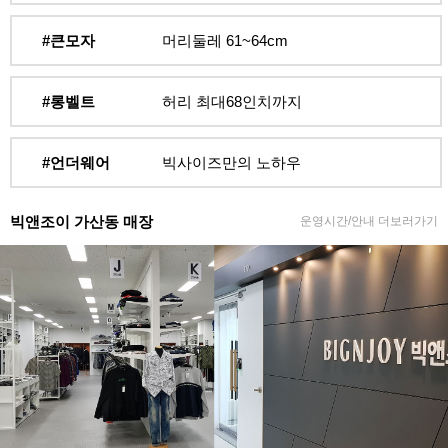
#큰모자
머리둘레 61~64cm
#롱벨트
허리 최대68인치까지
#언더웨어
빅사이즈만의 노하우
빅앤조이 가산동 매장
운영시간/안내 더보러가기