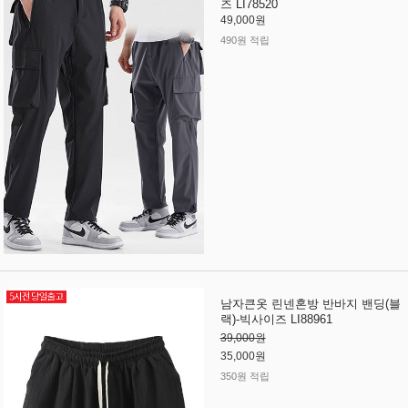
즈 LI78520
49,000원
490원 적립
남자큰옷 린넨혼방 반바지 밴딩(블
랙)-빅사이즈 LI88961
39,000원
35,000원
350원 적립