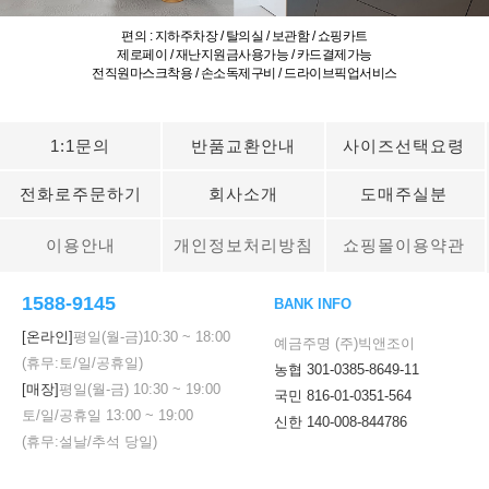
편의 : 지하주차장 / 탈의실 / 보관함 / 쇼핑카트
제로페이 / 재난지원금사용가능 / 카드결제가능
전직원마스크착용 / 손소독제구비 / 드라이브픽업서비스
1:1문의
반품교환안내
사이즈선택요령
전화로주문하기
회사소개
도매주실분
이용안내
개인정보처리방침
쇼핑몰이용약관
1588-9145
BANK INFO
[온라인]
평일(월-금)
10:30
~
18:00
예금주명 (주)빅앤조이
(휴무:토/일/공휴일)
농협 301-0385-8649-11
[매장]
평일(월-금)
10:30
~
19:00
국민 816-01-0351-564
토/일/공휴일
13:00
~
19:00
신한 140-008-844786
(휴무:설날/추석 당일)