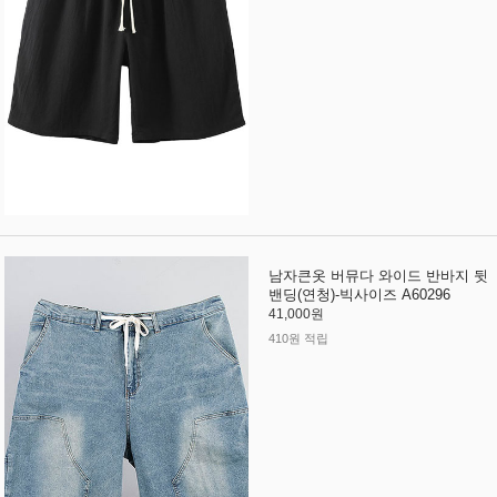
남자큰옷 버뮤다 와이드 반바지 뒷
밴딩(연청)-빅사이즈 A60296
41,000원
410원 적립