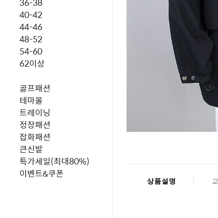
36-38
40-42
44-46
48-52
54-60
62이상
골프패션
테마몰
트레이닝
정장패션
잡화패션
큰신발
특가세일(최대80%)
이벤트&쿠폰
상품설명