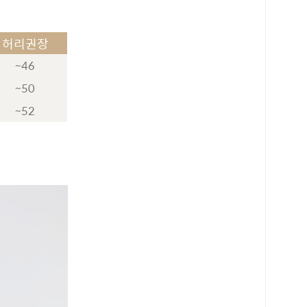
허리권장
~46
~50
~52