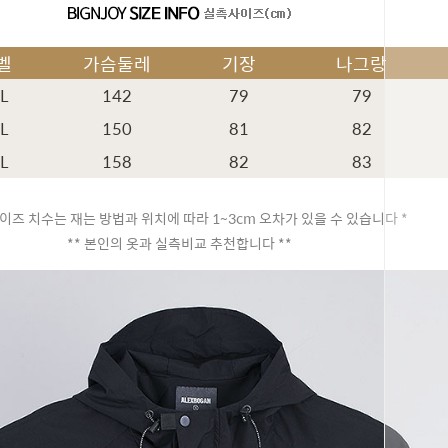
벨
가슴둘레
기장
나그랑
XL
142
79
79
XL
150
81
82
XL
158
82
83
이즈 치수는 재는 방법과 위치에 따라 1~3cm 오차가 있을 수 있습니다 *
** 본인의 옷과 실측비교 추천합니다 **