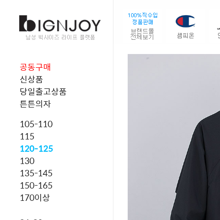
공동구매
신상품
당일출고상품
튼튼의자
105-110
115
120-125
130
135-145
150-165
170이상