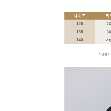
사이즈
라
2
125
3
135
4
140
* 상품사