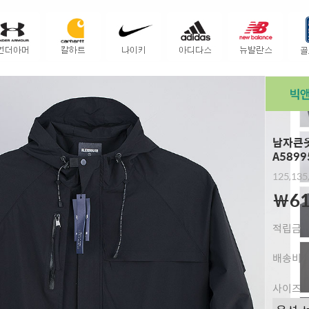
남자큰옷
A5899
125,135
￦61
적립금
배송비
사이즈