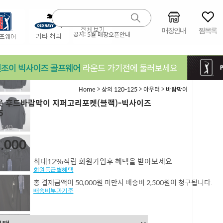
매장안내
찜목록
공지:
5월 매장오픈안내
>
>
>
Home
상의 120-125
아우터
바람막이
 후드바람막이 지퍼고리포켓(블랙)-빅사이즈
5
,140
,000
최대12%적립 회원가입후 혜택을 받아보세요
회원등급별혜택
총 결제금액이 50,000원 미만시 배송비 2,500원이 청구됩니다.
배송비부과기준