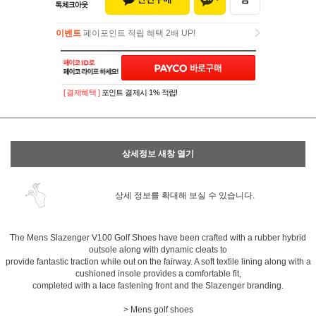
이벤트
페이포인트 적립 혜택 2배 UP!
이벤트
페이포인트 적립 혜택 2배 UP!
[ 결제혜택 ]
포인트 결제시 1% 적립!
상세정보 새창 열기
상세 정보를 확대해 보실 수 있습니다.
The Mens Slazenger V100 Golf Shoes have been crafted with a rubber hybrid
outsole along with dynamic cleats to
provide fantastic traction while out on the fairway. A soft textile lining along with a
cushioned insole provides a comfortable fit,
completed with a lace fastening front and the Slazenger branding.
> Mens golf shoes