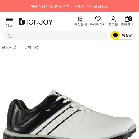
회원가입시 첫구매 20%
사이즈1회무료교환권
0
매장안내
마이페이지
로그인
장바구니
메뉴
골프패션
잡화패션