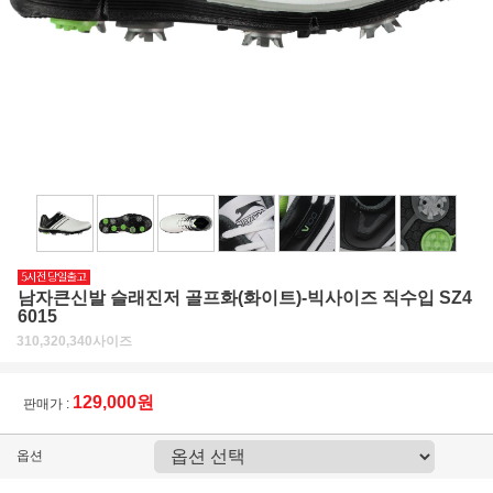
남자큰신발 슬래진저 골프화(화이트)-빅사이즈 직수입 SZ4
6015
310,320,340사이즈
129,000원
판매가 :
옵션