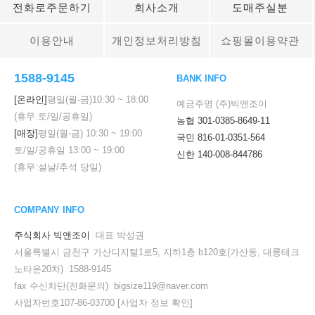
전화로주문하기
회사소개
도매주실분
이용안내
개인정보처리방침
쇼핑몰이용약관
1588-9145
BANK INFO
[온라인]
평일(월-금)
10:30
~
18:00
예금주명 (주)빅앤조이
(휴무:토/일/공휴일)
농협 301-0385-8649-11
[매장]
평일(월-금)
10:30
~
19:00
국민 816-01-0351-564
토/일/공휴일
13:00
~
19:00
신한 140-008-844786
(휴무:설날/추석 당일)
COMPANY INFO
주식회사 빅앤조이
대표 박성권
서울특별시 금천구 가산디지털1로5, 지하1층 b120호(가산동, 대륭테크
노타운20차) 1588-9145
fax 수신차단(전화문의) bigsize119@naver.com
사업자번호107-86-03700
[사업자 정보 확인]