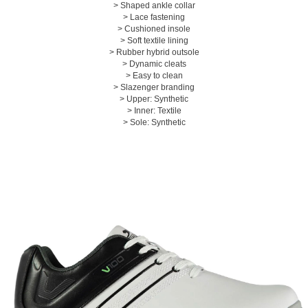
> Shaped ankle collar
> Lace fastening
> Cushioned insole
> Soft textile lining
> Rubber hybrid outsole
> Dynamic cleats
> Easy to clean
> Slazenger branding
페이코 ID로 페
PAYCO 바로구매
> Upper: Synthetic
> Inner: Textile
> Sole: Synthetic