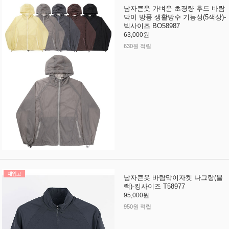
남자큰옷 가벼운 초경량 후드 바람
막이 방풍 생활방수 기능성(5색상)-
빅사이즈 BO58987
63,000원
630원 적립
남자큰옷 바람막이자켓 나그랑(블
랙)-킹사이즈 T58977
95,000원
950원 적립