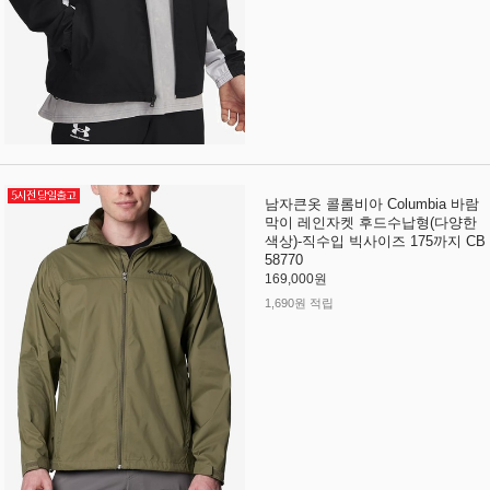
남자큰옷 콜롬비아 Columbia 바람
막이 레인자켓 후드수납형(다양한
색상)-직수입 빅사이즈 175까지 CB
58770
169,000원
1,690원 적립