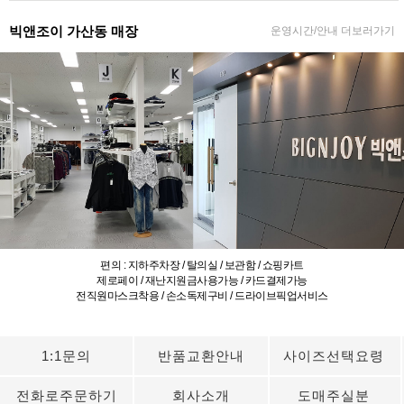
빅앤조이 가산동 매장
운영시간/안내 더보러가기
편의 : 지하주차장 / 탈의실 / 보관함 / 쇼핑카트
제로페이 / 재난지원금사용가능 / 카드결제가능
전직원마스크착용 / 손소독제구비 / 드라이브픽업서비스
1:1문의
반품교환안내
사이즈선택요령
전화로주문하기
회사소개
도매주실분