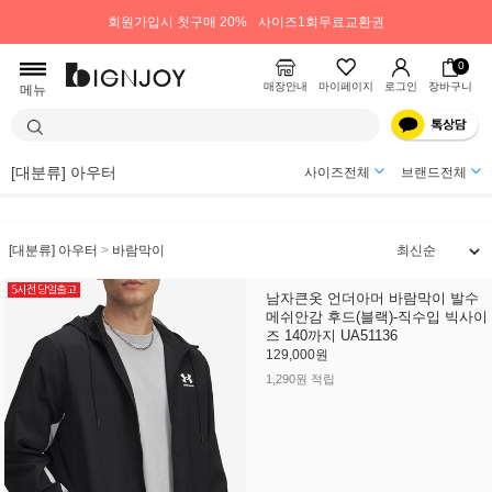
회원가입시 첫구매 20%
사이즈1회무료교환권
0
매장안내
마이페이지
로그인
장바구니
메뉴
[대분류] 아우터
사이즈전체
브랜드전체
[대분류] 아우터
>
바람막이
남자큰옷 언더아머 바람막이 발수
메쉬안감 후드(블랙)-직수입 빅사이
즈 140까지 UA51136
129,000원
1,290원 적립