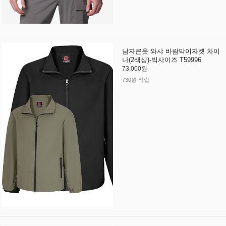
남자큰옷 와샤 바람막이자켓 차이
나(2색상)-빅사이즈 T59996
73,000원
730원 적립