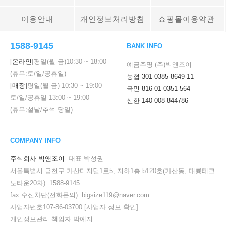
이용안내
개인정보처리방침
쇼핑몰이용약관
1588-9145
BANK INFO
[온라인]
평일(월-금)
10:30
~
18:00
예금주명 (주)빅앤조이
(휴무:토/일/공휴일)
농협 301-0385-8649-11
[매장]
평일(월-금)
10:30
~
19:00
국민 816-01-0351-564
토/일/공휴일
13:00
~
19:00
신한 140-008-844786
(휴무:설날/추석 당일)
COMPANY INFO
주식회사 빅앤조이
대표 박성권
서울특별시 금천구 가산디지털1로5, 지하1층 b120호(가산동, 대륭테크
노타운20차) 1588-9145
fax 수신차단(전화문의) bigsize119@naver.com
사업자번호107-86-03700
[사업자 정보 확인]
개인정보관리 책임자 박예지