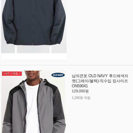
남자큰옷 OLD NAVY 후드배색자
켓(그레이/블랙)-직수입 킹사이즈
ON59041
129,000원
1,290원 적립