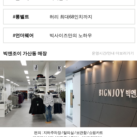
#롱벨트
허리 최대68인치까지
#언더웨어
빅사이즈만의 노하우
빅앤조이 가산동 매장
운영시간/안내 더보러가기
편의 : 지하주차장 / 탈의실 / 보관함 / 쇼핑카트