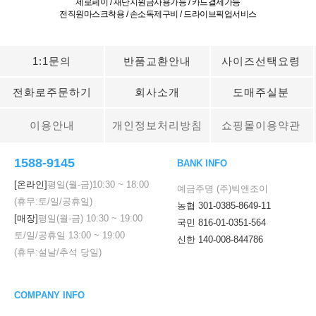
제로페이 / 재난지원금사용가능 / 카드결제가능
전직원마스크착용 / 손소독제구비 / 드라이브픽업서비스
1:1문의
반품교환안내
사이즈선택요령
전화로주문하기
회사소개
도매주실분
이용안내
개인정보처리방침
쇼핑몰이용약관
1588-9145
BANK INFO
[온라인]
평일(월-금)
10:30
~
18:00
예금주명 (주)빅앤조이
(휴무:토/일/공휴일)
농협 301-0385-8649-11
[매장]
평일(월-금)
10:30
~
19:00
국민 816-01-0351-564
토/일/공휴일
13:00
~
19:00
신한 140-008-844786
(휴무:설날/추석 당일)
COMPANY INFO