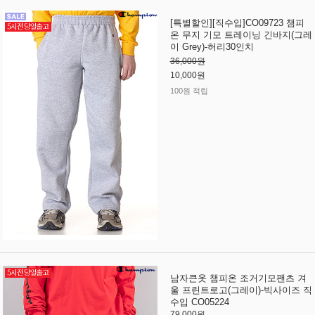
[특별할인][직수입]CO09723 챔피
온 무지 기모 트레이닝 긴바지(그레
이 Grey)-허리30인치
36,000원
10,000원
100원 적립
남자큰옷 챔피온 조거기모팬츠 겨
울 프린트로고(그레이)-빅사이즈 직
수입 CO05224
79,000원