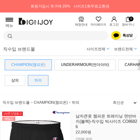
회원가입시 첫구매 20%
사이즈1회무료교환권
0
매장안내
마이페이지
로그인
장바구니
메뉴
직수입 브랜드몰
사이즈전체
브랜드전체
CHAMPION(챔피온)
UNDERARMOUR(언더아머)
CARHA
상의
하의
직수입 브랜드몰
>
CHAMPION(챔피온)
>
하의
남자큰옷 챔피온 트레이닝 면반바
지(블랙)-직수입 빅사이즈 CO8682
6
22,000원
220원 적립