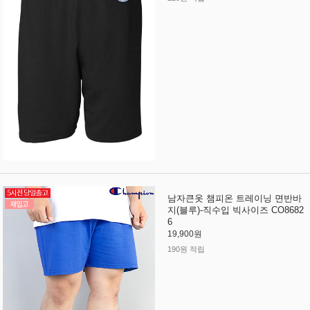
남자큰옷 챔피온 트레이닝 면반바
지(블루)-직수입 빅사이즈 CO8682
6
19,900원
190원 적립