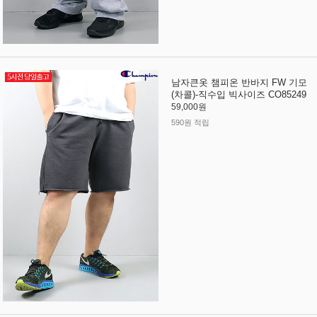
남자큰옷 챔피온 반바지 FW 기모
(차콜)-직수입 빅사이즈 CO85249
59,000원
590원 적립