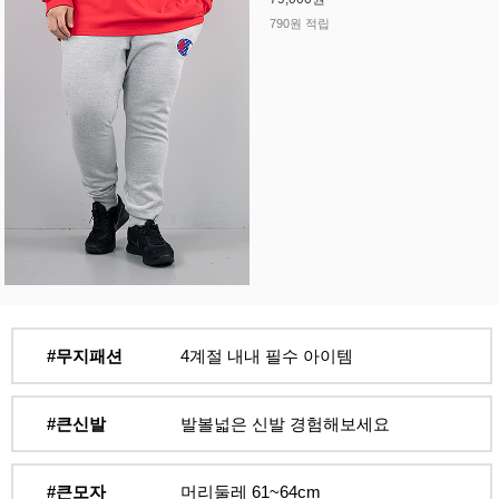
790원 적립
#무지패션
4계절 내내 필수 아이템
#큰신발
발볼넓은 신발 경험해보세요
#큰모자
머리둘레 61~64cm