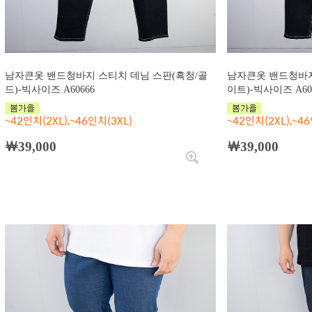
남자큰옷 밴드청바지 스티치 데님 스판(흑청/골
남자큰옷 밴드청바지
드)-빅사이즈 A60666
이트)-빅사이즈 A60
~42인치(2XL),~46인치(3XL)
~42인치(2XL),~46
￦39,000
￦39,000