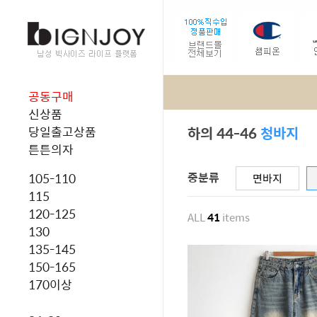
공동구매
신상품
하의 44-46
청바지
당일출고상품
튼튼의자
중분류
105-110
면바지
115
120-125
ALL
41
items
130
135-145
150-165
170이상