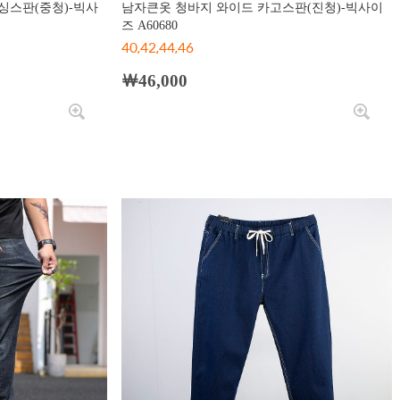
싱스판(중청)-빅사
남자큰옷 청바지 와이드 카고스판(진청)-빅사이
즈 A60680
40,42,44,46
￦46,000