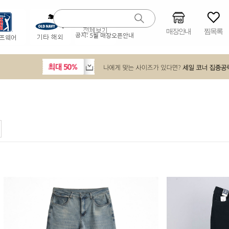
매장안내
찜목록
공지:
5월 매장오픈안내