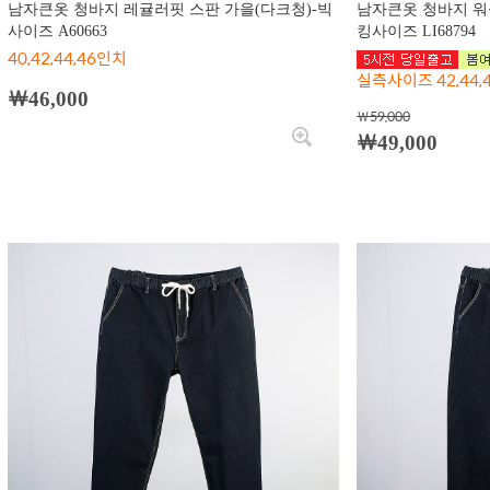
남자큰옷 청바지 레귤러핏 스판 가을(다크청)-빅
남자큰옷 청바지 워
사이즈 A60663
킹사이즈 LI68794
40,42,44,46인치
실측사이즈 42,44,46
￦46,000
￦59,000
￦49,000