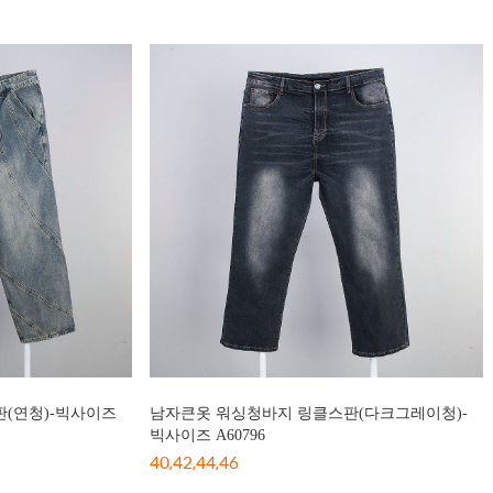
(연청)-빅사이즈
남자큰옷 워싱청바지 링클스판(다크그레이청)-
빅사이즈 A60796
40,42,44,46