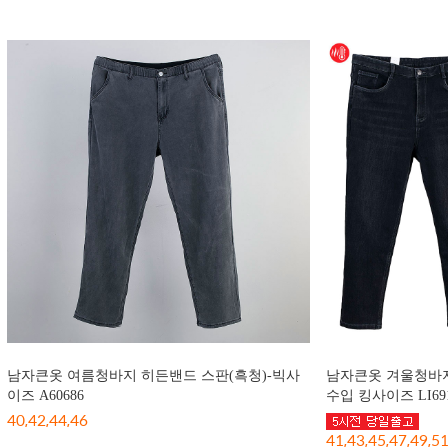
남자큰옷 여름청바지 히든밴드 스판(흑청)-빅사
남자큰옷 겨울청바지
이즈 A60686
수입 킹사이즈 LI691
40,42,44,46
41,43,45,47,49,