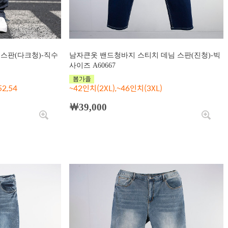
스판(다크청)-직수
남자큰옷 밴드청바지 스티치 데님 스판(진청)-빅
사이즈 A60667
52,54
~42인치(2XL),~46인치(3XL)
￦39,000