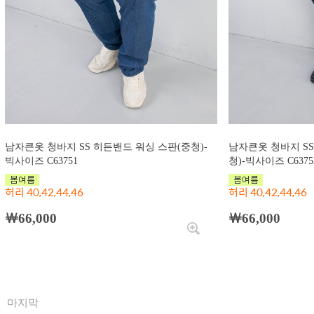
남자큰옷 청바지 SS 히든밴드 워싱 스판(중청)-
남자큰옷 청바지 S
빅사이즈 C63751
청)-빅사이즈 C6375
허리 40,42,44,46
허리 40,42,44,46
￦66,000
￦66,000