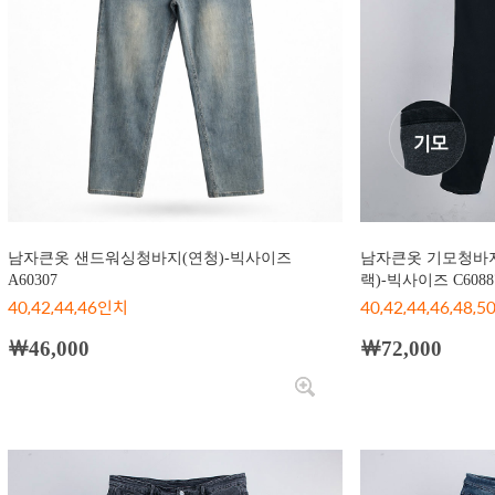
남자큰옷 샌드워싱청바지(연청)-빅사이즈
남자큰옷 기모청바지
A60307
랙)-빅사이즈 C6088
40,42,44,46인치
40,42,44,46,48,50
￦46,000
￦72,000