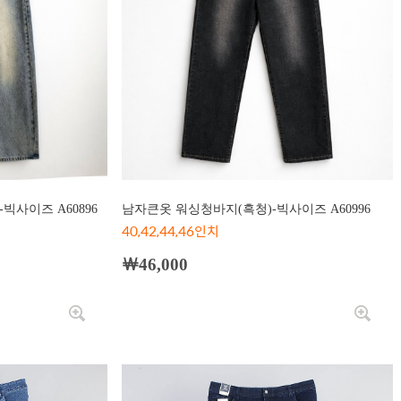
빅사이즈 A60896
남자큰옷 워싱청바지(흑청)-빅사이즈 A60996
40,42,44,46인치
￦46,000