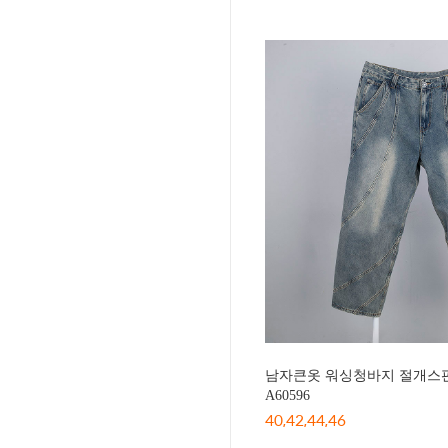
남자큰옷 워싱청바지 절개스판
A60596
40,42,44,46