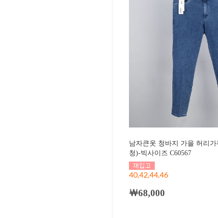
남자큰옷 청바지 가을 허리가
청)-빅사이즈 C60567
40,42,44,46
￦68,000