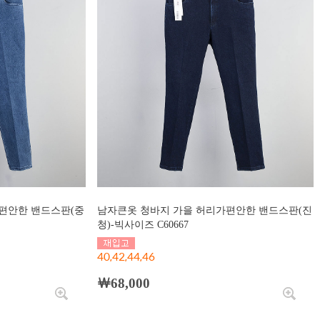
편안한 밴드스판(중
남자큰옷 청바지 가을 허리가편안한 밴드스판(진
청)-빅사이즈 C60667
40,42,44,46
￦68,000