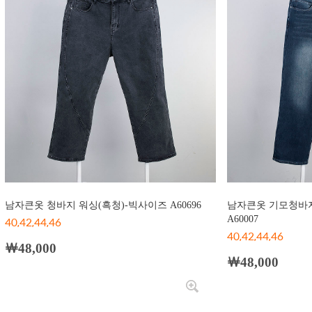
남자큰옷 청바지 워싱(흑청)-빅사이즈 A60696
남자큰옷 기모청바지
40,42,44,46
A60007
40,42,44,46
￦48,000
￦48,000