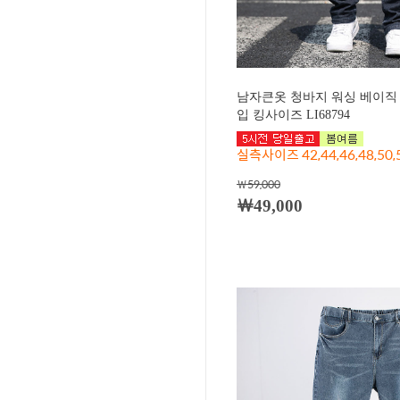
남자큰옷 청바지 워싱 베이직 
입 킹사이즈 LI68794
실측사이즈 42,44,46,48,50,
￦59,000
￦49,000