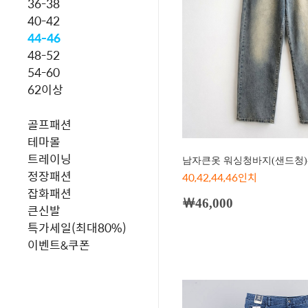
36-38
40-42
44-46
48-52
54-60
62이상
골프패션
테마몰
트레이닝
남자큰옷 워싱청바지(샌드청)-
정장패션
40,42,44,46인치
잡화패션
￦46,000
큰신발
특가세일(최대80%)
이벤트&쿠폰