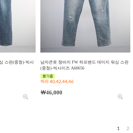
 스판(중청)-빅사
남자큰옷 청바지 FW 하프밴드 데미지 워싱 스판
(중청)-빅사이즈 A60656
허리 40,42,44,46
￦46,000
1
2