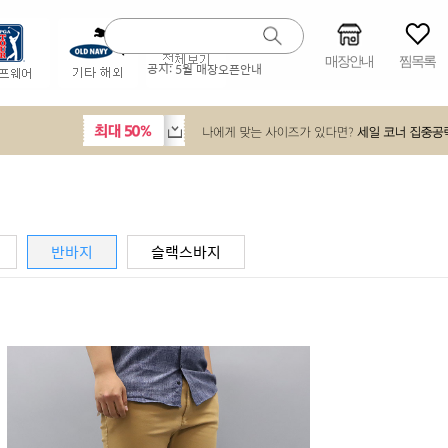
매장안내
찜목록
공지:
5월 매장오픈안내
반바지
슬랙스바지