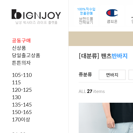
공동구매
신상품
[대분류] 팬츠
반바지
당일출고상품
튼튼의자
중분류
105-110
면바지
115
120-125
ALL
27
items
130
135-145
150-165
170이상