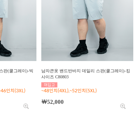
스판(쿨그레이)-빅
남자큰옷 밴드반바지 데일리 스판(쿨그레이)-킹
사이즈 C80803
~46인치(3XL)
~48인치(4XL),~52인치(5XL)
￦52,000