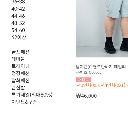
36-38
40-42
44-46
48-52
54-60
62이상
골프패션
테마몰
트레이닝
남자큰옷 밴드반바지 데일리 
정장패션
사이즈 C80803
잡화패션
~40인치(XL),~44인치(2XL),
큰신발
특가세일(최대80%)
￦46,000
이벤트&쿠폰