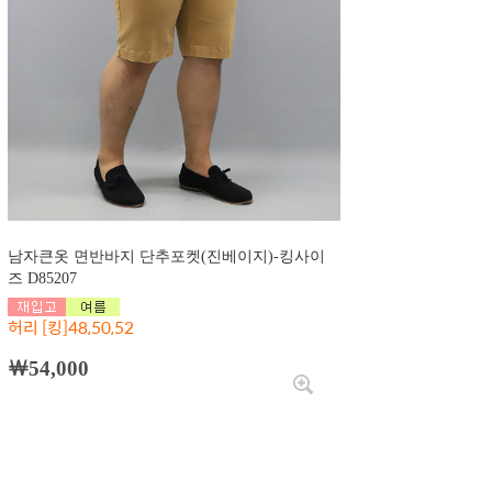
남자큰옷 면반바지 단추포켓(진베이지)-킹사이
즈 D85207
허리 [킹]48,50,52
￦54,000