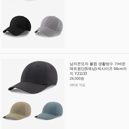
남자큰모자 볼캡 생활방수 가벼운
매트원단(6색상)-빅사이즈 64cm까
지 Y21133
28,000원
280원 적립