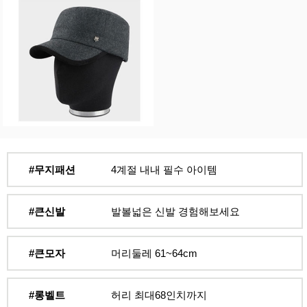
#무지패션
4계절 내내 필수 아이템
#큰신발
발볼넓은 신발 경험해보세요
#큰모자
머리둘레 61~64cm
#롱벨트
허리 최대68인치까지