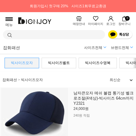
회원가입시 첫구매 20%
사이즈1회무료교환권
0
매장안내
마이페이지
로그인
장바구니
메뉴
잡화패션
사이즈전체
브랜드전체
빅사이즈모자
빅사이즈벨트
빅사이즈수영복
빅사
잡화패션
>
빅사이즈모자
남자큰모자 메쉬 볼캡 통기성 벨크
로조절(4색상)-빅사이즈 64cm까지
Y2321
24,000원
240원 적립