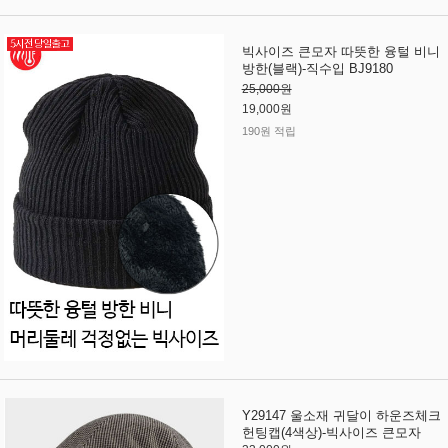
빅사이즈 큰모자 따뜻한 융털 비니
방한(블랙)-직수입 BJ9180
25,000원
19,000원
190원 적립
Y29147 울소재 귀달이 하운즈체크
헌팅캡(4색상)-빅사이즈 큰모자