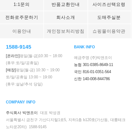
1:1문의
반품교환안내
사이즈선택요령
전화로주문하기
회사소개
도매주실분
이용안내
개인정보처리방침
쇼핑몰이용약관
1588-9145
BANK INFO
[온라인]
평일(월-금)
10:30
~
18:00
예금주명 (주)빅앤조이
(휴무:토/일/공휴일)
농협 301-0385-8649-11
[매장]
평일(월-금)
10:30
~
19:00
국민 816-01-0351-564
토/일/공휴일
13:00
~
19:00
신한 140-008-844786
(휴무:설날/추석 당일)
COMPANY INFO
주식회사 빅앤조이
대표 박성권
서울특별시 금천구 가산디지털1로5, 지하1층 b120호(가산동, 대륭테크
노타운20차) 1588-9145