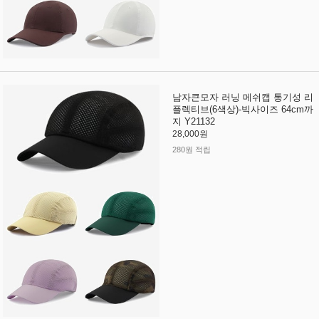
남자큰모자 러닝 메쉬캡 통기성 리
플렉티브(6색상)-빅사이즈 64cm까
지 Y21132
28,000원
280원 적립