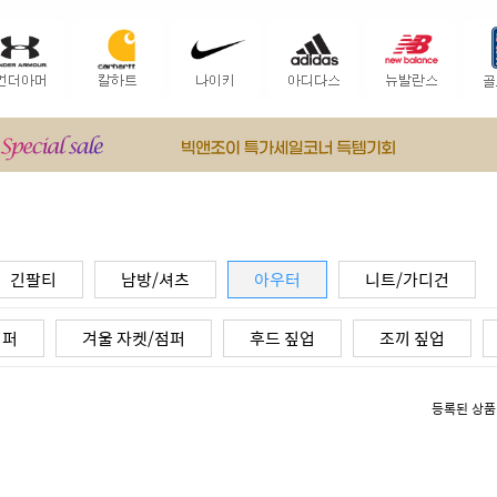
긴팔티
남방/셔츠
아우터
니트/가디건
점퍼
겨울 자켓/점퍼
후드 짚업
조끼 짚업
등록된 상품