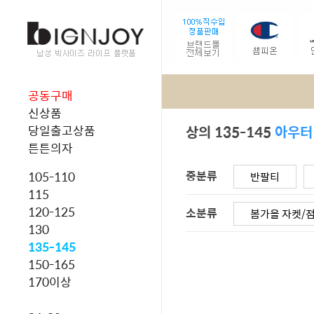
공동구매
신상품
상의 135-145
아우터
당일출고상품
튼튼의자
중분류
105-110
반팔티
115
120-125
소분류
봄가을 자켓/
130
135-145
150-165
170이상