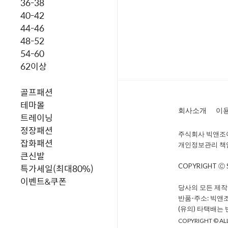
36-38
40-42
44-46
48-52
54-60
62이상
골프패션
테마몰
회사소개
이
트레이닝
정장패션
주식회사 빅앤조이 
잡화패션
개인정보관리 책임자 
큰신발
특가세일(최대80%)
COPYRIGHT Ⓒ
이벤트&쿠폰
당사의 모든 제작
반품-주소: 빅앤
(유의) 타택배는
COPYRIGHT © ALL