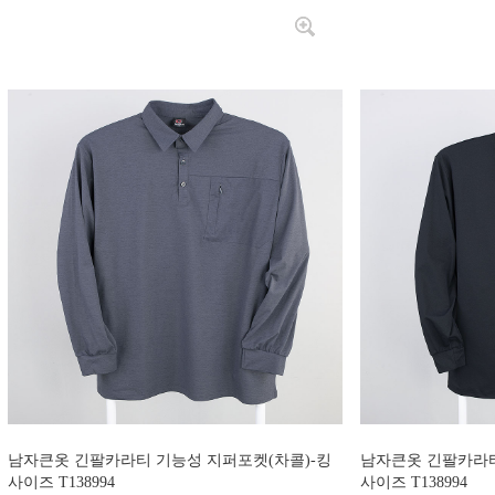
남자큰옷 긴팔카라티 기능성 지퍼포켓(차콜)-킹
남자큰옷 긴팔카라티
사이즈 T138994
사이즈 T138994