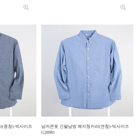
(중청)-빅사이즈
남자큰옷 긴팔남방 해지청카라(연청)-빅사이즈
G28981