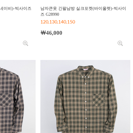
네이비)-빅사이즈
남자큰옷 긴팔남방 실크포켓(바이올렛)-빅사이
즈 G28990
120,130,140,150
￦46,000