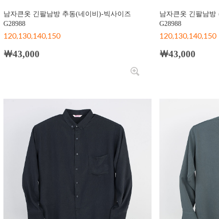
남자큰옷 긴팔남방 추동(네이비)-빅사이즈
남자큰옷 긴팔남방 
G28988
G28988
120,130,140,150
120,130,140,150
￦43,000
￦43,000