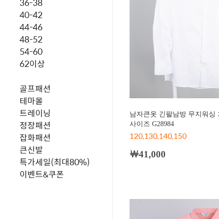
36-38
40-42
44-46
48-52
54-60
62이상
골프패션
테마몰
트레이닝
남자큰옷 긴팔남방 무지워싱 
정장패션
사이즈 G28984
120,130,140,150
잡화패션
큰신발
￦41,000
특가세일(최대80%)
이벤트&쿠폰