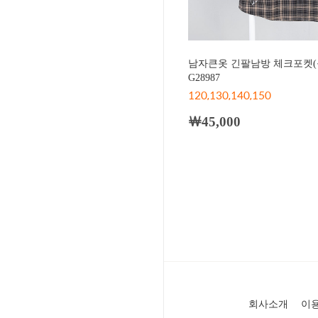
남자큰옷 긴팔남방 체크포켓(
G28987
120,130,140,150
￦45,000
회사소개
이