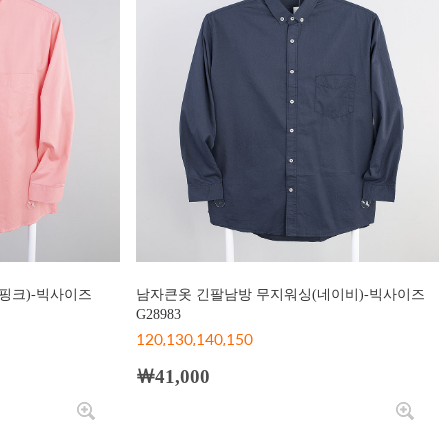
핑크)-빅사이즈
남자큰옷 긴팔남방 무지워싱(네이비)-빅사이즈
G28983
120,130,140,150
￦41,000