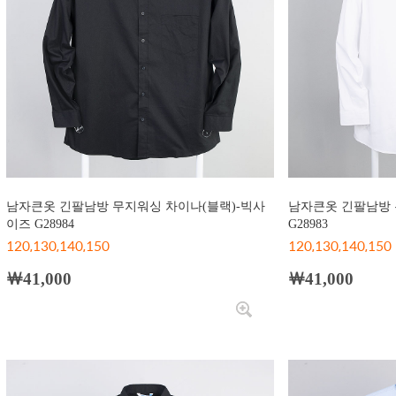
남자큰옷 긴팔남방 무지워싱 차이나(블랙)-빅사
남자큰옷 긴팔남방 
이즈 G28984
G28983
120,130,140,150
120,130,140,150
￦41,000
￦41,000