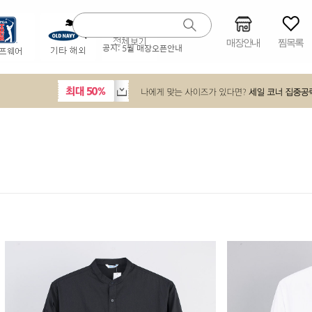
매장안내
찜목록
공지:
5월 매장오픈안내