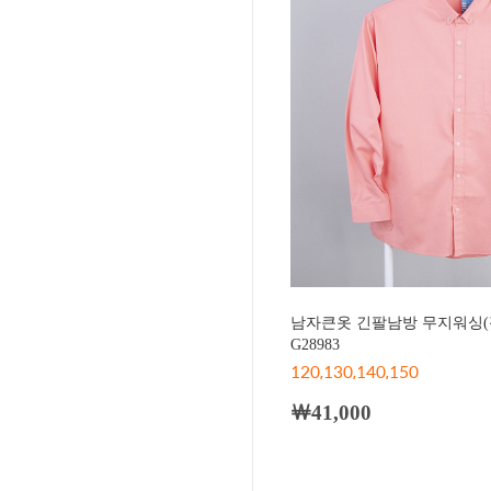
남자큰옷 긴팔남방 무지워싱(
G28983
120,130,140,150
￦41,000