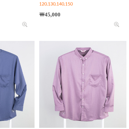
120,130,140,150
￦45,000