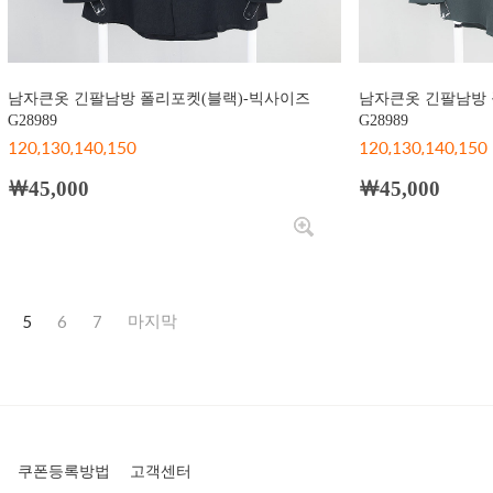
남자큰옷 긴팔남방 폴리포켓(블랙)-빅사이즈
남자큰옷 긴팔남방 
G28989
G28989
120,130,140,150
120,130,140,150
￦45,000
￦45,000
5
6
7
쿠폰등록방법
고객센터