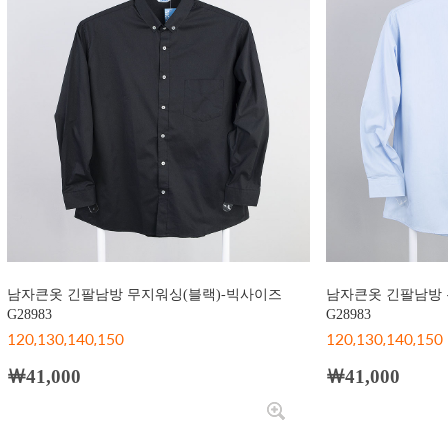
남자큰옷 긴팔남방 무지워싱(블랙)-빅사이즈
남자큰옷 긴팔남방 
G28983
G28983
120,130,140,150
120,130,140,150
￦41,000
￦41,000