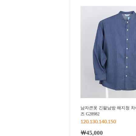
남자큰옷 긴팔남방 해지청 차
즈 G28982
120,130,140,150
￦45,000