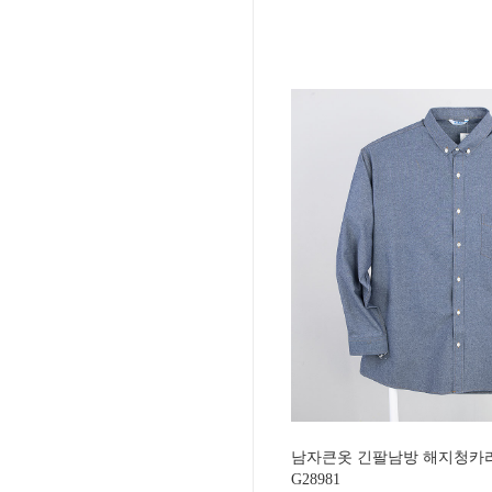
남자큰옷 긴팔남방 해지청카라
G28981