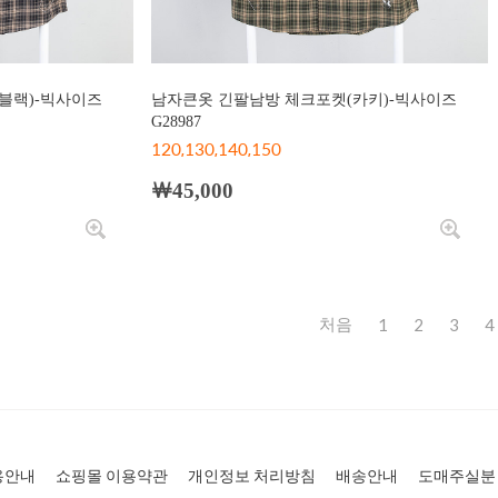
블랙)-빅사이즈
남자큰옷 긴팔남방 체크포켓(카키)-빅사이즈
G28987
120,130,140,150
￦45,000
1
2
3
4
용안내
쇼핑몰 이용약관
개인정보 처리방침
배송안내
도매주실분