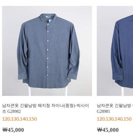
남자큰옷 긴팔남방 해지청 차이나(중청)-빅사이
남자큰옷 긴팔남방 
즈 G28982
G28981
120,130,140,150
120,130,140,150
￦45,000
￦45,000