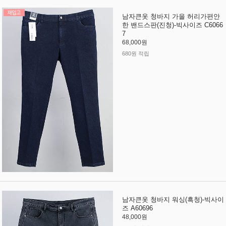
남자큰옷 청바지 가을 허리가편안
한 밴드스판(진청)-빅사이즈 C6066
7
68,000원
680원 적립
남자큰옷 청바지 워싱(흑청)-빅사이
즈 A60696
48,000원