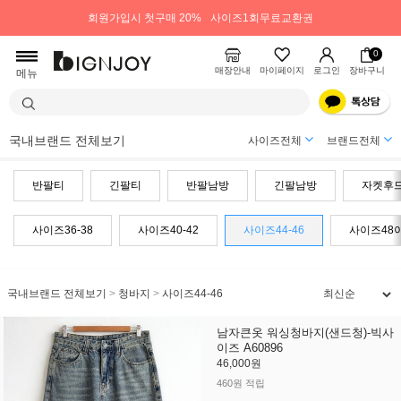
회원가입시 첫구매 20%
사이즈1회무료교환권
0
매장안내
마이페이지
로그인
장바구니
메뉴
국내브랜드 전체보기
사이즈전체
브랜드전체
반팔티
긴팔티
반팔남방
긴팔남방
자켓후
사이즈36-38
사이즈40-42
사이즈44-46
사이즈48
국내브랜드 전체보기
>
청바지
>
사이즈44-46
남자큰옷 워싱청바지(샌드청)-빅사
이즈 A60896
46,000원
460원 적립