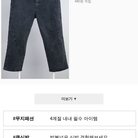
480원 적립
더보기 ▼
#무지패션
4계절 내내 필수 아이템
#큰신발
발볼넓은 신발 경험해보세요