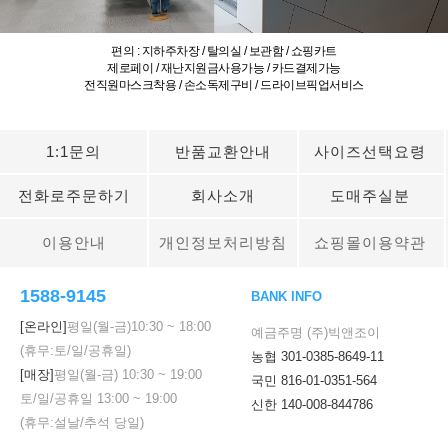
편의 : 지하주차장 / 탈의실 / 보관함 / 쇼핑카트
제로페이 / 재난지원금사용가능 / 카드결제가능
전직원마스크착용 / 손소독제구비 / 드라이브픽업서비스
1:1문의
반품교환안내
사이즈선택요령
전화로주문하기
회사소개
도매주실분
이용안내
개인정보처리방침
쇼핑몰이용약관
1588-9145
BANK INFO
[온라인]
평일(월-금)
10:30
~
18:00
예금주명 (주)빅앤조이
(휴무:토/일/공휴일)
농협 301-0385-8649-11
[매장]
평일(월-금)
10:30
~
19:00
국민 816-01-0351-564
토/일/공휴일
13:00
~
19:00
신한 140-008-844786
(휴무:설날/추석 당일)