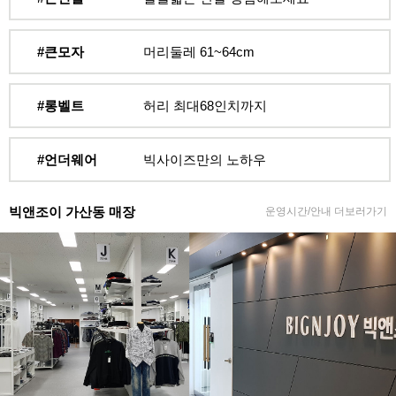
#큰모자
머리둘레 61~64cm
#롱벨트
허리 최대68인치까지
#언더웨어
빅사이즈만의 노하우
빅앤조이 가산동 매장
운영시간/안내 더보러가기