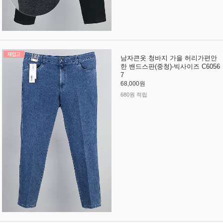
남자큰옷 청바지 가을 허리가편안
한 밴드스판(중청)-빅사이즈 C6056
7
68,000원
680원 적립