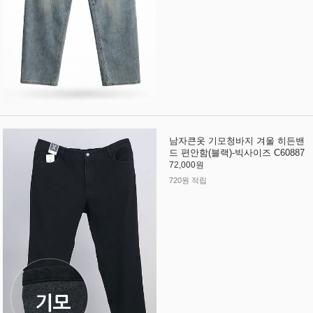
남자큰옷 기모청바지 겨울 히든밴
드 편안함(블랙)-빅사이즈 C60887
72,000원
720원 적립