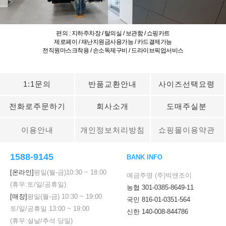
편의 : 지하주차장 / 탈의실 / 보관함 / 쇼핑카트
제로페이 / 재난지원금사용가능 / 카드결제가능
전직원마스크착용 / 손소독제구비 / 드라이브픽업서비스
1:1문의
반품교환안내
사이즈선택요령
전화로주문하기
회사소개
도매주실분
이용안내
개인정보처리방침
쇼핑몰이용약관
1588-9145
BANK INFO
[온라인]
평일(월-금)
10:30
~
18:00
예금주명 (주)빅앤조이
(휴무:토/일/공휴일)
농협 301-0385-8649-11
[매장]
평일(월-금)
10:30
~
19:00
국민 816-01-0351-564
토/일/공휴일
13:00
~
19:00
신한 140-008-844786
(휴무:설날/추석 당일)