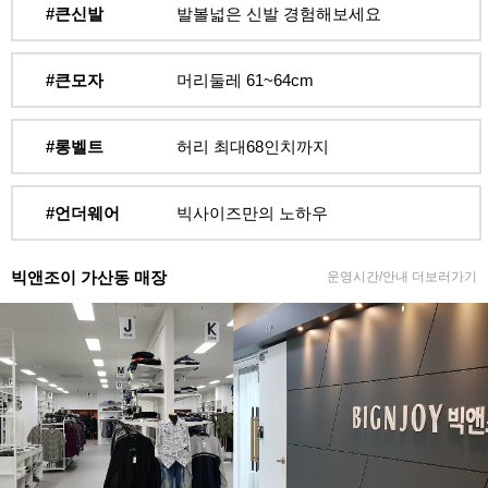
#큰신발
발볼넓은 신발 경험해보세요
#큰모자
머리둘레 61~64cm
#롱벨트
허리 최대68인치까지
#언더웨어
빅사이즈만의 노하우
빅앤조이 가산동 매장
운영시간/안내 더보러가기