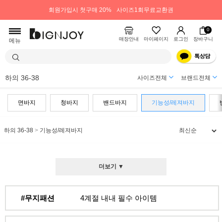
회원가입시 첫구매 20%
사이즈1회무료교환권
0
매장안내
마이페이지
로그인
장바구니
메뉴
하의 36-38
사이즈전체
브랜드전체
면바지
청바지
밴드바지
기능성/레져바지
하의 36-38
>
기능성/레져바지
더보기 ▼
#무지패션
4계절 내내 필수 아이템