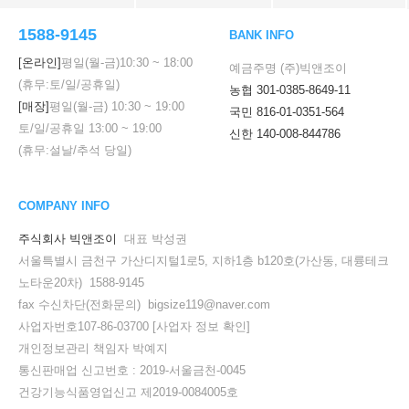
1588-9145
BANK INFO
[온라인]
평일(월-금)
10:30
~
18:00
예금주명 (주)빅앤조이
(휴무:토/일/공휴일)
농협 301-0385-8649-11
[매장]
평일(월-금)
10:30
~
19:00
국민 816-01-0351-564
토/일/공휴일
13:00
~
19:00
신한 140-008-844786
(휴무:설날/추석 당일)
COMPANY INFO
주식회사 빅앤조이
대표 박성권
서울특별시 금천구 가산디지털1로5, 지하1층 b120호(가산동, 대륭테크
노타운20차) 1588-9145
fax 수신차단(전화문의) bigsize119@naver.com
사업자번호107-86-03700
[사업자 정보 확인]
개인정보관리 책임자 박예지
통신판매업 신고번호 : 2019-서울금천-0045
건강기능식품영업신고 제2019-0084005호