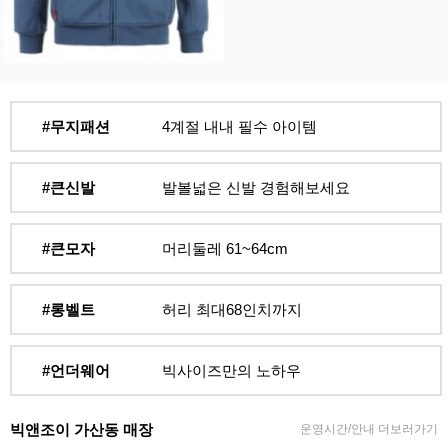
#무지패션
4계절 내내 필수 아이템
#큰신발
발볼넓은 신발 경험해보세요
#큰모자
머리둘레 61~64cm
#롱벨트
허리 최대68인치까지
#언더웨어
빅사이즈만의 노하우
빅앤조이 가산동 매장
운영시간/안내 더보러가기