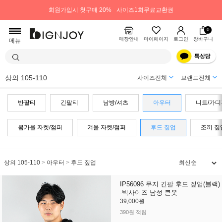
회원가입시 첫구매 20%
사이즈1회무료교환권
0
매장안내
마이페이지
로그인
장바구니
메뉴
상의 105-110
사이즈전체
브랜드전체
반팔티
긴팔티
남방/셔츠
아우터
니트/가디
봄가을 자켓/점퍼
겨울 자켓/점퍼
후드 짚업
조끼 짚
상의 105-110
>
아우터
>
후드 짚업
IP56096 무지 긴팔 후드 짚업(블랙)
-빅사이즈 남성 큰옷
39,000원
390원 적립