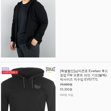
[특별할인]남자큰옷 Everlast 후드
짚업 FW 프론트 라인 기모(블랙)-
빅사이즈 직수입 EV57771
79,000원
55,300원
550원 적립