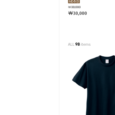
￦38,000
￦30,000
ALL
98
items