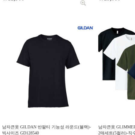
남자큰옷 GILDAN 반팔티 기능성 라운드(블랙)-
남자큰옷 GLIMM
빅사이즈 GD128540
2매세트(5컬러)-직수