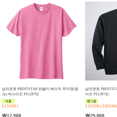
남자큰옷 PRINTSTAR 반팔티 베이직 무지면(핑
남자큰옷 PRINTS
크)-빅사이즈 PS128792
이즈 PS138742
115(3XL)
115(2XL),120(3XL
￦12,900
￦29,000