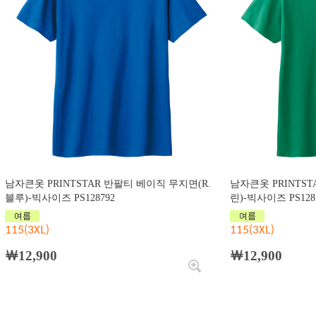
남자큰옷 PRINTSTAR 반팔티 베이직 무지면(R.
남자큰옷 PRINTS
블루)-빅사이즈 PS128792
린)-빅사이즈 PS128
115(3XL)
115(3XL)
￦12,900
￦12,900