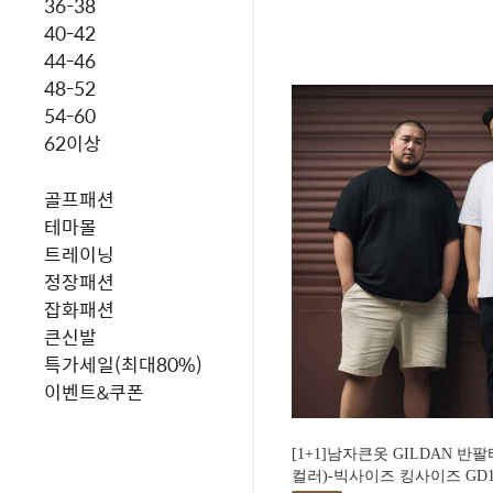
36-38
40-42
44-46
48-52
54-60
62이상
골프패션
테마몰
트레이닝
정장패션
잡화패션
큰신발
특가세일(최대80%)
이벤트&쿠폰
[1+1]남자큰옷 GILDAN 반
컬러)-빅사이즈 킹사이즈 GD1