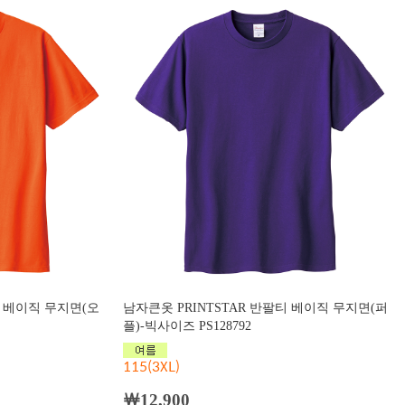
티 베이직 무지면(오
남자큰옷 PRINTSTAR 반팔티 베이직 무지면(퍼
플)-빅사이즈 PS128792
115(3XL)
￦12,900