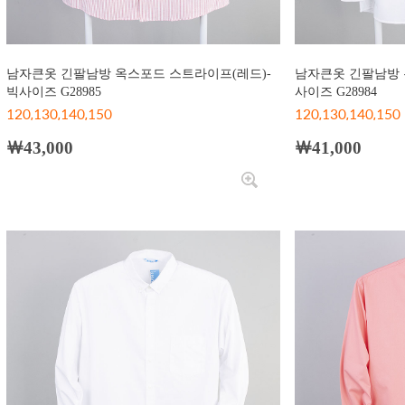
남자큰옷 긴팔남방 옥스포드 스트라이프(레드)-
남자큰옷 긴팔남방 
빅사이즈 G28985
사이즈 G28984
120,130,140,150
120,130,140,150
￦43,000
￦41,000