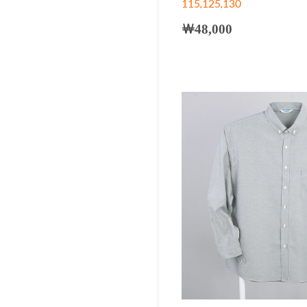
115,125,130
￦48,000