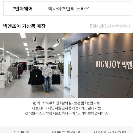
#언더웨어
빅사이즈만의 노하우
빅앤조이 가산동 매장
운영시간/안내 더보러가기
편의 : 지하주차장 / 탈의실 / 보관함 / 쇼핑카트
제로페이 / 재난지원금사용가능 / 카드결제가능
전직원마스크착용 / 손소독제구비 / 드라이브픽업서비스
1:1문의
반품교환안내
사이즈선택요령