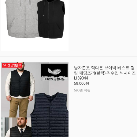
남자큰옷 덕다운 브이넥 베스트 경
량 패딩조끼(블랙)-직수입 빅사이즈
LI39044
59,000원
590원 적립