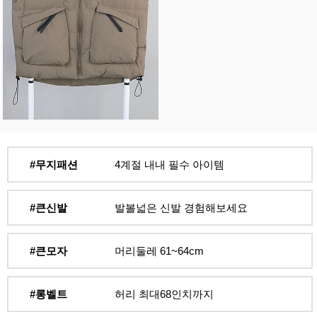
#무지패션
4계절 내내 필수 아이템
#큰신발
발볼넓은 신발 경험해보세요
#큰모자
머리둘레 61~64cm
#롱벨트
허리 최대68인치까지