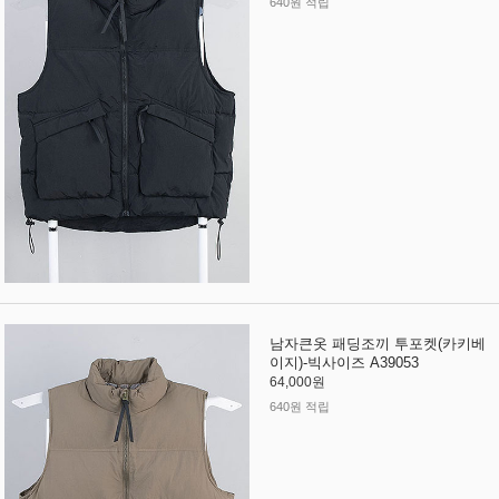
640원 적립
남자큰옷 패딩조끼 투포켓(카키베
이지)-빅사이즈 A39053
64,000원
640원 적립