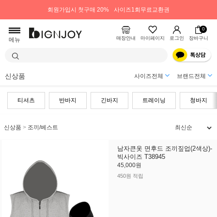
회원가입시 첫구매 20%
사이즈1회무료교환권
0
매장안내
마이페이지
로그인
장바구니
메뉴
신상품
사이즈전체
브랜드전체
티셔츠
반바지
긴바지
트레이닝
청바지
신상품
>
조끼/베스트
남자큰옷 면후드 조끼짚업(2색상)-
빅사이즈 T38945
45,000원
450원 적립