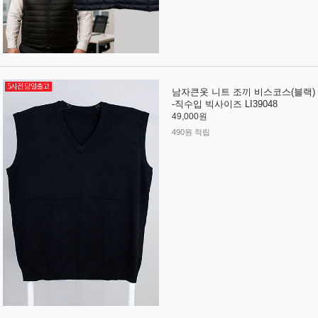
남자큰옷 니트 조끼 비스코스(블랙)
-직수입 빅사이즈 LI39048
49,000원
490원 적립