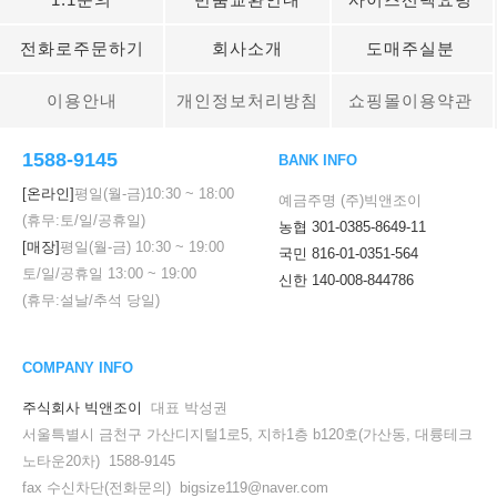
전화로주문하기
회사소개
도매주실분
이용안내
개인정보처리방침
쇼핑몰이용약관
1588-9145
BANK INFO
[온라인]
평일(월-금)
10:30
~
18:00
예금주명 (주)빅앤조이
(휴무:토/일/공휴일)
농협 301-0385-8649-11
[매장]
평일(월-금)
10:30
~
19:00
국민 816-01-0351-564
토/일/공휴일
13:00
~
19:00
신한 140-008-844786
(휴무:설날/추석 당일)
COMPANY INFO
주식회사 빅앤조이
대표 박성권
서울특별시 금천구 가산디지털1로5, 지하1층 b120호(가산동, 대륭테크
노타운20차) 1588-9145
fax 수신차단(전화문의) bigsize119@naver.com