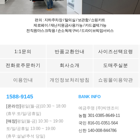
편의 : 지하주차장 / 탈의실 / 보관함 / 쇼핑카트
제로페이 / 재난지원금사용가능 / 카드결제가능
전직원마스크착용 / 손소독제구비 / 드라이브픽업서비스
1:1문의
반품교환안내
사이즈선택요령
전화로주문하기
회사소개
도매주실분
이용안내
개인정보처리방침
쇼핑몰이용약관
1588-9145
BANK INFO
[온라인]
평일(월-금)
10:30
~
18:00
예금주명 (주)빅앤조이
(휴무:토/일/공휴일)
농협 301-0385-8649-11
[매장]
평일(월-금)
10:30
~
19:00
국민 816-01-0351-564
토/일/공휴일
13:00
~
19:00
신한 140-008-844786
(휴무:설날/추석 당일)