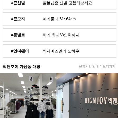
#큰신발
발볼넓은 신발 경험해보세요
#큰모자
머리둘레 61~64cm
#롱벨트
허리 최대68인치까지
#언더웨어
빅사이즈만의 노하우
빅앤조이 가산동 매장
운영시간/안내 더보러가기