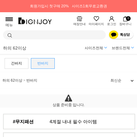
회원가입시 첫구매 20%
사이즈1회무료교환권
0
매장안내
마이페이지
로그인
장바구니
메뉴
하의 62이상
사이즈전체
브랜드전체
긴바지
반바지
하의 62이상
>
반바지
상품 준비중 입니다.
#무지패션
4계절 내내 필수 아이템