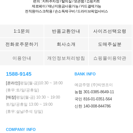
편의 : 지하주차장 / 탈의실 / 보관함 / 쇼핑카트
제로페이 / 재난지원금사용가능 / 카드결제가능
전직원마스크착용 / 손소독제구비 / 드라이브픽업서비스
1:1문의
반품교환안내
사이즈선택요령
전화로주문하기
회사소개
도매주실분
이용안내
개인정보처리방침
쇼핑몰이용약관
1588-9145
BANK INFO
[온라인]
평일(월-금)
10:30
~
18:00
예금주명 (주)빅앤조이
(휴무:토/일/공휴일)
농협 301-0385-8649-11
[매장]
평일(월-금)
10:30
~
19:00
국민 816-01-0351-564
토/일/공휴일
13:00
~
19:00
신한 140-008-844786
(휴무:설날/추석 당일)
COMPANY INFO