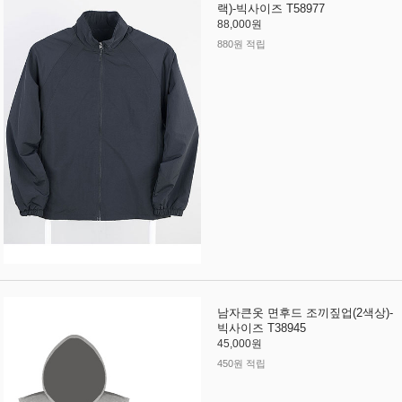
랙)-빅사이즈 T58977
88,000원
880원 적립
남자큰옷 면후드 조끼짚업(2색상)-
빅사이즈 T38945
45,000원
450원 적립