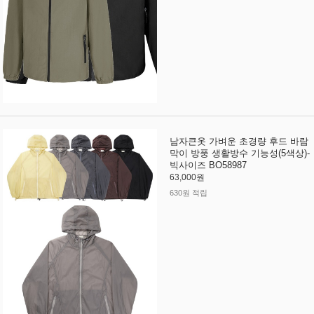
남자큰옷 가벼운 초경량 후드 바람
막이 방풍 생활방수 기능성(5색상)-
빅사이즈 BO58987
63,000원
630원 적립