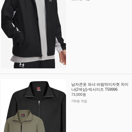
남자큰옷 와샤 바람막이자켓 차이
나(2색상)-빅사이즈 T59996
73,000원
730원 적립