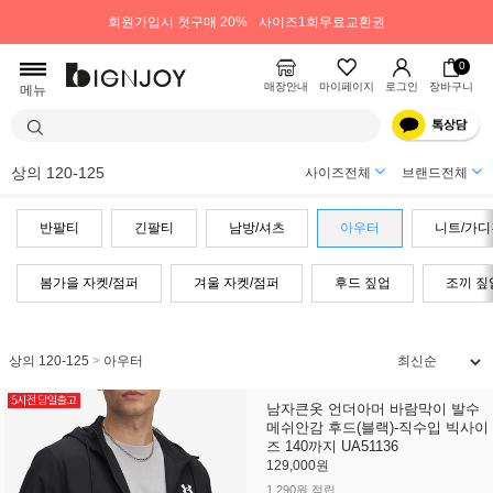
회원가입시 첫구매 20%
사이즈1회무료교환권
0
매장안내
마이페이지
로그인
장바구니
메뉴
상의 120-125
사이즈전체
브랜드전체
반팔티
긴팔티
남방/셔츠
아우터
니트/가디
봄가을 자켓/점퍼
겨울 자켓/점퍼
후드 짚업
조끼 짚
상의 120-125
>
아우터
남자큰옷 언더아머 바람막이 발수
메쉬안감 후드(블랙)-직수입 빅사이
즈 140까지 UA51136
129,000원
1,290원 적립