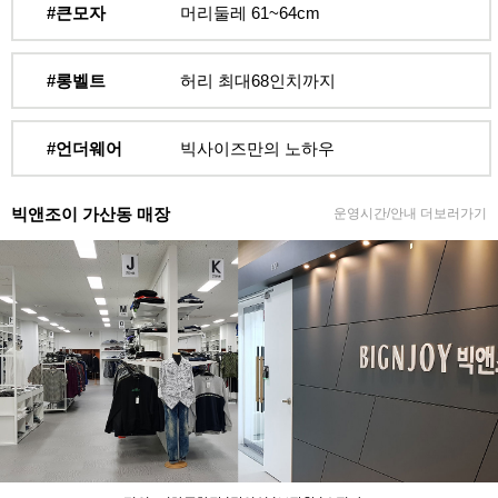
#큰모자
머리둘레 61~64cm
#롱벨트
허리 최대68인치까지
#언더웨어
빅사이즈만의 노하우
빅앤조이 가산동 매장
운영시간/안내 더보러가기