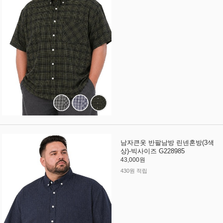
남자큰옷 반팔남방 린넨혼방(3색
상)-빅사이즈 G228985
43,000원
430원 적립