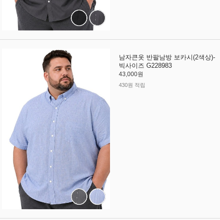
남자큰옷 반팔남방 보카시(2색상)-
빅사이즈 G228983
43,000원
430원 적립