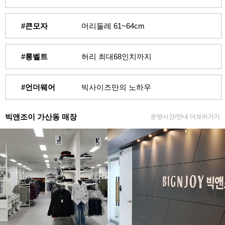
#큰모자
머리둘레 61~64cm
#롱벨트
허리 최대68인치까지
#언더웨어
빅사이즈만의 노하우
빅앤조이 가산동 매장
운영시간/안내 더보러가기