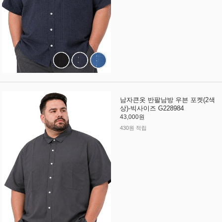
남자큰옷 반팔남방 우븐 포켓(2색
상)-빅사이즈 G228984
43,000원
430원 적립