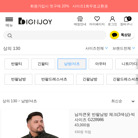
회원가입시 첫구매 20%
사이즈1회무료교환권
0
매장안내
마이페이지
로그인
장바구니
메뉴
상의 130
사이즈전체
브랜드전체
반팔티
긴팔티
남방/셔츠
아우터
니트/가디
반팔남방
반팔드레스셔츠
긴팔남방
긴팔드레스셔
상의 130
>
남방/셔츠
남자큰옷 반팔남방 체크(3색상)-빅
사이즈 G228986
43,000원
430원 적립