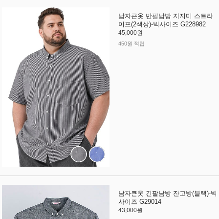
남자큰옷 반팔남방 지지미 스트라
이프(2색상)-빅사이즈 G228982
45,000원
450원 적립
남자큰옷 긴팔남방 잔고방(블랙)-빅
사이즈 G29014
43,000원