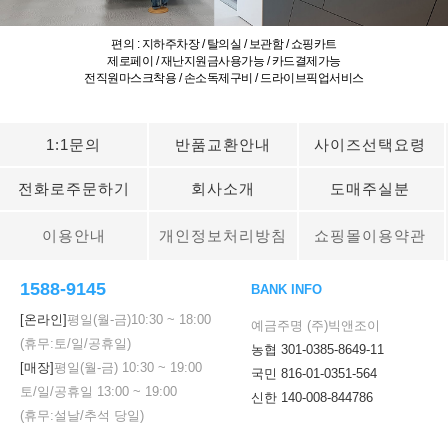
편의 : 지하주차장 / 탈의실 / 보관함 / 쇼핑카트
제로페이 / 재난지원금사용가능 / 카드결제가능
전직원마스크착용 / 손소독제구비 / 드라이브픽업서비스
1:1문의
반품교환안내
사이즈선택요령
전화로주문하기
회사소개
도매주실분
이용안내
개인정보처리방침
쇼핑몰이용약관
1588-9145
BANK INFO
[온라인]
평일(월-금)
10:30
~
18:00
예금주명 (주)빅앤조이
(휴무:토/일/공휴일)
농협 301-0385-8649-11
[매장]
평일(월-금)
10:30
~
19:00
국민 816-01-0351-564
토/일/공휴일
13:00
~
19:00
신한 140-008-844786
(휴무:설날/추석 당일)