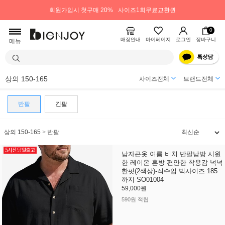
회원가입시 첫구매 20%
사이즈1회무료교환권
0
매장안내
마이페이지
로그인
장바구니
메뉴
상의 150-165
사이즈전체
브랜드전체
반팔
긴팔
상의 150-165
>
반팔
남자큰옷 여름 비치 반팔남방 시원
한 레이온 혼방 편안한 착용감 넉넉
한핏(2색상)-직수입 빅사이즈 185
까지 SO01004
59,000원
590원 적립