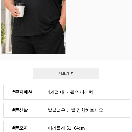
더보기 ▼
#무지패션
4계절 내내 필수 아이템
#큰신발
발볼넓은 신발 경험해보세요
#큰모자
머리둘레 61~64cm