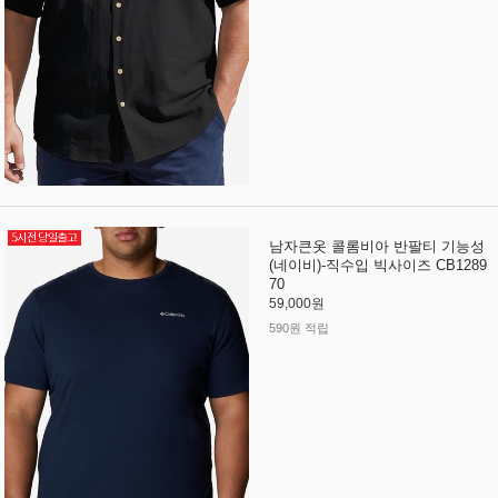
남자큰옷 콜롬비아 반팔티 기능성
(네이비)-직수입 빅사이즈 CB1289
70
59,000원
590원 적립