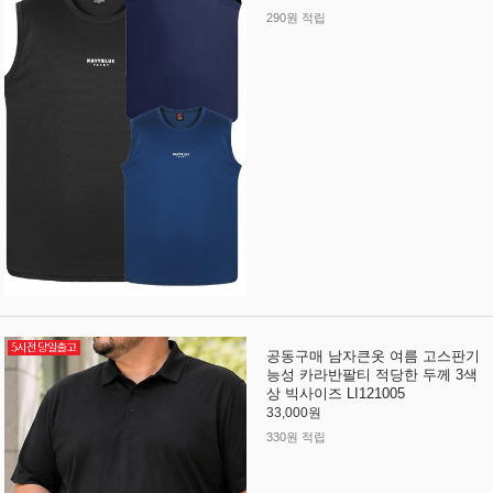
290원 적립
공동구매 남자큰옷 여름 고스판기
능성 카라반팔티 적당한 두께 3색
상 빅사이즈 LI121005
33,000원
330원 적립