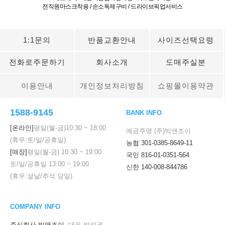
전직원마스크착용 / 손소독제구비 / 드라이브픽업서비스
1:1문의
반품교환안내
사이즈선택요령
전화로주문하기
회사소개
도매주실분
이용안내
개인정보처리방침
쇼핑몰이용약관
1588-9145
BANK INFO
[온라인]
평일(월-금)
10:30
~
18:00
예금주명 (주)빅앤조이
(휴무:토/일/공휴일)
농협 301-0385-8649-11
[매장]
평일(월-금)
10:30
~
19:00
국민 816-01-0351-564
토/일/공휴일
13:00
~
19:00
신한 140-008-844786
(휴무:설날/추석 당일)
COMPANY INFO
주식회사 빅앤조이
대표 박성권