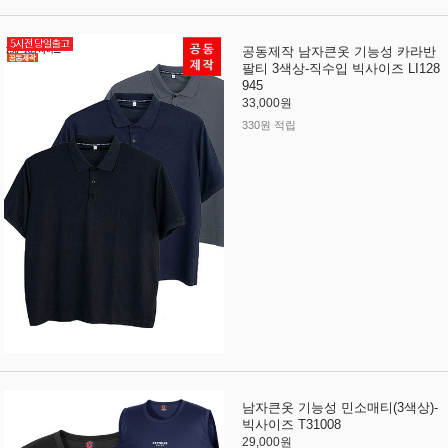
공동제작 남자큰옷 기능성 카라반
팔티 3색상-직수입 빅사이즈 LI128
945
33,000원
330원 적립
남자큰옷 기능성 민소매티(3색상)-
빅사이즈 T31008
29,000원