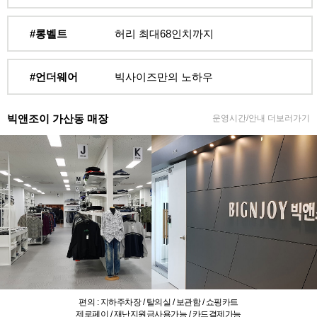
#롱벨트
허리 최대68인치까지
#언더웨어
빅사이즈만의 노하우
빅앤조이 가산동 매장
운영시간/안내 더보러가기
편의 : 지하주차장 / 탈의실 / 보관함 / 쇼핑카트
제로페이 / 재난지원금사용가능 / 카드결제가능