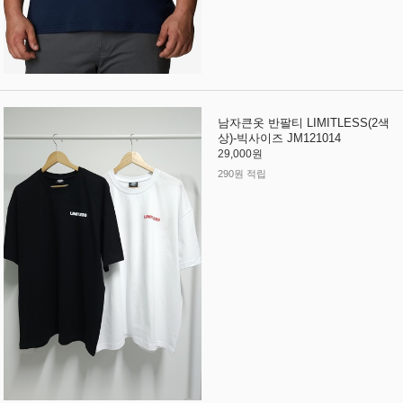
남자큰옷 반팔티 LIMITLESS(2색
상)-빅사이즈 JM121014
29,000원
290원 적립