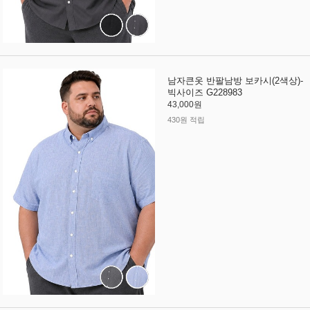
남자큰옷 반팔남방 보카시(2색상)-
빅사이즈 G228983
43,000원
430원 적립