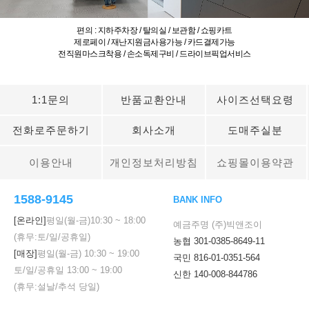
편의 : 지하주차장 / 탈의실 / 보관함 / 쇼핑카트
제로페이 / 재난지원금사용가능 / 카드결제가능
전직원마스크착용 / 손소독제구비 / 드라이브픽업서비스
1:1문의
반품교환안내
사이즈선택요령
전화로주문하기
회사소개
도매주실분
이용안내
개인정보처리방침
쇼핑몰이용약관
1588-9145
BANK INFO
[온라인]
평일(월-금)
10:30
~
18:00
예금주명 (주)빅앤조이
(휴무:토/일/공휴일)
농협 301-0385-8649-11
[매장]
평일(월-금)
10:30
~
19:00
국민 816-01-0351-564
토/일/공휴일
13:00
~
19:00
신한 140-008-844786
(휴무:설날/추석 당일)