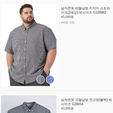
남자큰옷 반팔남방 지지미 스트라
이프(2색상)-빅사이즈 G228982
45,000원
450원 적립
남자큰옷 긴팔남방 잔고방(블랙)-빅
사이즈 G29014
43,000원