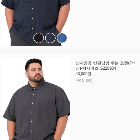
남자큰옷 반팔남방 우븐 포켓(2색
상)-빅사이즈 G228984
43,000원
430원 적립