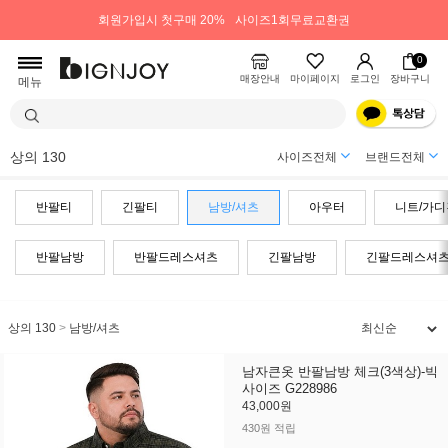
회원가입시 첫구매 20%
사이즈1회무료교환권
0
매장안내
마이페이지
로그인
장바구니
메뉴
상의 130
사이즈전체
브랜드전체
반팔티
긴팔티
남방/셔츠
아우터
니트/가디
반팔남방
반팔드레스셔츠
긴팔남방
긴팔드레스셔
상의 130
>
남방/셔츠
남자큰옷 반팔남방 체크(3색상)-빅
사이즈 G228986
43,000원
430원 적립