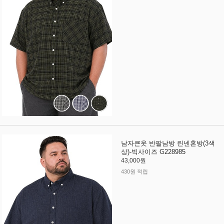
남자큰옷 반팔남방 린넨혼방(3색
상)-빅사이즈 G228985
43,000원
430원 적립