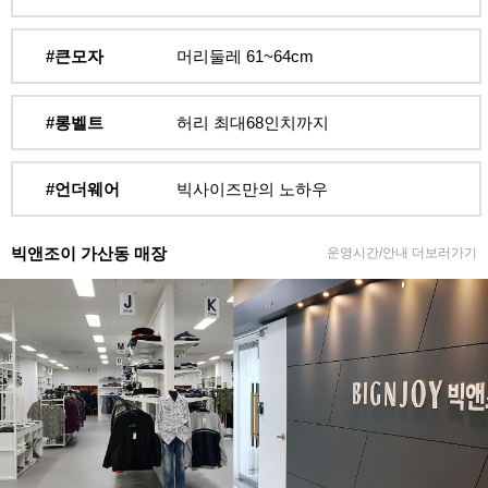
#큰모자
머리둘레 61~64cm
#롱벨트
허리 최대68인치까지
#언더웨어
빅사이즈만의 노하우
빅앤조이 가산동 매장
운영시간/안내 더보러가기