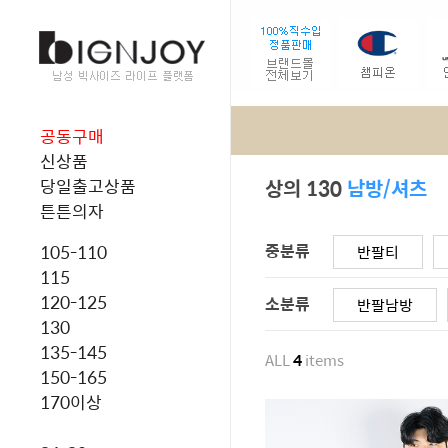
공동구매
신상품
상의 130
남방/셔츠
당일출고상품
튼튼의자
중분류
105-110
반팔티
115
120-125
소분류
반팔남방
130
135-145
ALL
4
items
150-165
170이상