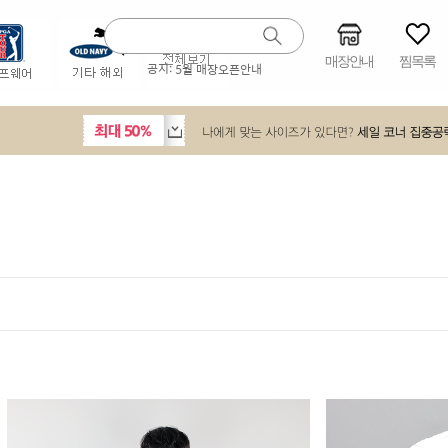
매장안내
찜목록
공지:
5월 매장오픈안내