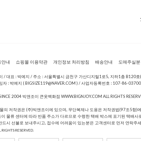
용안내
쇼핑몰 이용약관
개인정보 처리방침
배송안내
도매주실분
/ 대표 : 박예지 / 주소 : 서울특별시 금천구 가산디지털1로5, 지하1층 B120호(
: 박예지 ( BIGSIZE119@NAVER.COM ) / 사업자등록번호 : 107-86-0370
 SINCE 2004 빅앤조이 큰옷백화점 WWW.BIGNJOY.COM ALL RIGHTS RESE
물의 저작권은 (주)빅앤조이에 있으며, 무단복제나 도용은 저작권법(97조5항)에
조이 물류 센터에 따라 반품 주소가 다르므로 수령한 택배 박스에 표기된 택배사
 반드시 선불로 보내주시고, 접수에 어려움이 있는분은 고객센터로 먼저 연락주세
 RIGHTS RESERVED.