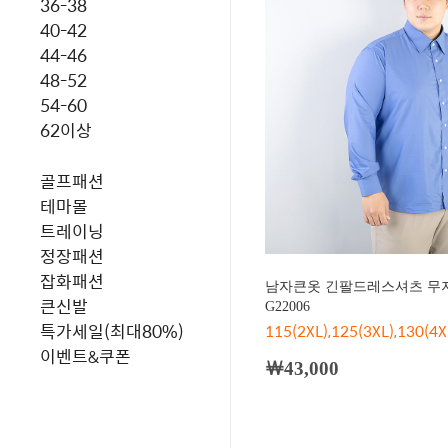
36-38
40-42
44-46
48-52
54-60
62이상
골프패션
테마몰
트레이닝
정장패션
잡화패션
남자큰옷 긴팔드레스셔츠 무지
큰신발
G22006
특가세일(최대80%)
115(2XL),125(3XL),130(4X
이벤트&쿠폰
￦43,000