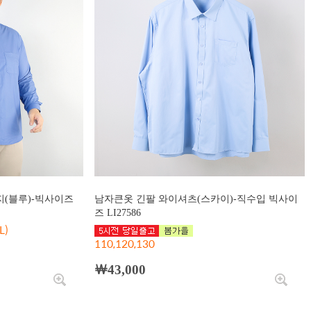
(블루)-빅사이즈
남자큰옷 긴팔 와이셔츠(스카이)-직수입 빅사이
즈 LI27586
L)
110,120,130
￦43,000