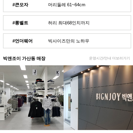
#큰모자
머리둘레 61~64cm
#롱벨트
허리 최대68인치까지
#언더웨어
빅사이즈만의 노하우
빅앤조이 가산동 매장
운영시간/안내 더보러가기