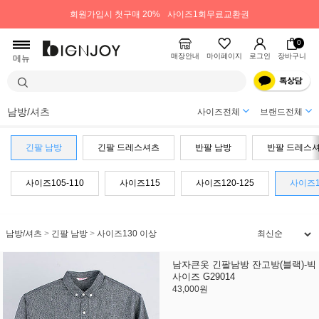
회원가입시 첫구매 20%
사이즈1회무료교환권
0
매장안내
마이페이지
로그인
장바구니
메뉴
남방/셔츠
사이즈전체
브랜드전체
긴팔 남방
긴팔 드레스셔츠
반팔 남방
반팔 드레스
사이즈105-110
사이즈115
사이즈120-125
사이즈1
남방/셔츠
>
긴팔 남방
>
사이즈130 이상
남자큰옷 긴팔남방 잔고방(블랙)-빅
사이즈 G29014
43,000원