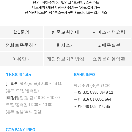
편의 : 지하주차장 / 탈의실 / 보관함 / 쇼핑카트
제로페이 / 재난지원금사용가능 / 카드결제가능
전직원마스크착용 / 손소독제구비 / 드라이브픽업서비스
1:1문의
반품교환안내
사이즈선택요령
전화로주문하기
회사소개
도매주실분
이용안내
개인정보처리방침
쇼핑몰이용약관
1588-9145
BANK INFO
[온라인]
평일(월-금)
10:30
~
18:00
예금주명 (주)빅앤조이
(휴무:토/일/공휴일)
농협 301-0385-8649-11
[매장]
평일(월-금)
10:30
~
19:00
국민 816-01-0351-564
토/일/공휴일
13:00
~
19:00
신한 140-008-844786
(휴무:설날/추석 당일)
COMPANY INFO