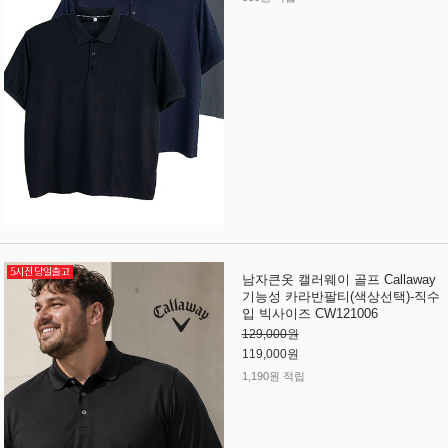
남자큰옷 캘러웨이 골프 Callaway
기능성 카라반팔티(색상선택)-직수
입 빅사이즈 CW121006
129,000원
119,000원
1,190원 적립