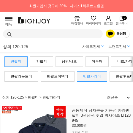
회원가입시 첫구매 20%
사이즈1회무료교환권
0
매장안내
마이페이지
로그인
장바구니
메뉴
상의 120-125
사이즈전체
브랜드전체
반팔티
긴팔티
남방/셔츠
아우터
니트/가디
반팔라운드티
반팔브이넥티
반팔카라티
반팔후드
상의 120-125
>
반팔티
>
반팔카라티
공동제작 남자큰옷 기능성 카라반
팔티 3색상-직수입 빅사이즈 LI128
945
33,000원
330원 적립