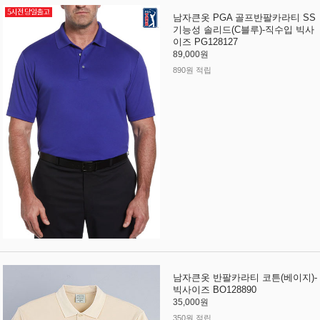
남자큰옷 PGA 골프반팔카라티 SS
기능성 솔리드(C블루)-직수입 빅사
이즈 PG128127
89,000원
890원 적립
남자큰옷 반팔카라티 코튼(베이지)-
빅사이즈 BO128890
35,000원
350원 적립