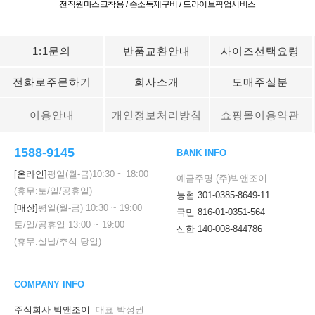
전직원마스크착용 / 손소독제구비 / 드라이브픽업서비스
1:1문의
반품교환안내
사이즈선택요령
전화로주문하기
회사소개
도매주실분
이용안내
개인정보처리방침
쇼핑몰이용약관
1588-9145
BANK INFO
[온라인]
평일(월-금)
10:30
~
18:00
예금주명 (주)빅앤조이
(휴무:토/일/공휴일)
농협 301-0385-8649-11
[매장]
평일(월-금)
10:30
~
19:00
국민 816-01-0351-564
토/일/공휴일
13:00
~
19:00
신한 140-008-844786
(휴무:설날/추석 당일)
COMPANY INFO
주식회사 빅앤조이
대표 박성권