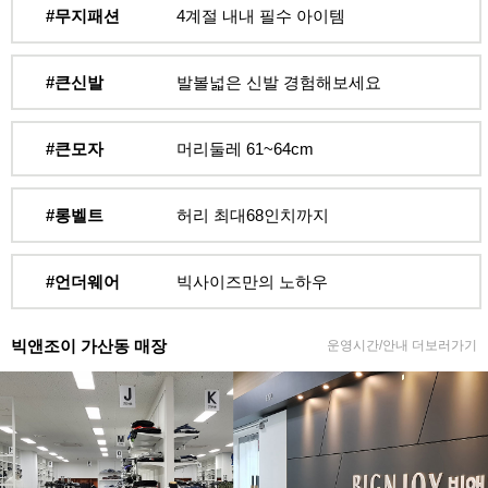
#무지패션
4계절 내내 필수 아이템
#큰신발
발볼넓은 신발 경험해보세요
#큰모자
머리둘레 61~64cm
#롱벨트
허리 최대68인치까지
#언더웨어
빅사이즈만의 노하우
빅앤조이 가산동 매장
운영시간/안내 더보러가기