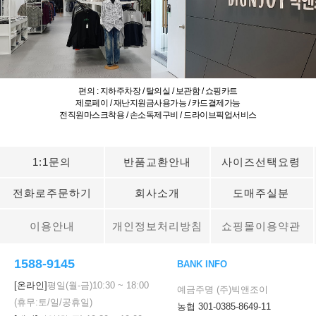
편의 : 지하주차장 / 탈의실 / 보관함 / 쇼핑카트
제로페이 / 재난지원금사용가능 / 카드결제가능
전직원마스크착용 / 손소독제구비 / 드라이브픽업서비스
1:1문의
반품교환안내
사이즈선택요령
전화로주문하기
회사소개
도매주실분
이용안내
개인정보처리방침
쇼핑몰이용약관
1588-9145
BANK INFO
[온라인]
평일(월-금)
10:30
~
18:00
예금주명 (주)빅앤조이
(휴무:토/일/공휴일)
농협 301-0385-8649-11