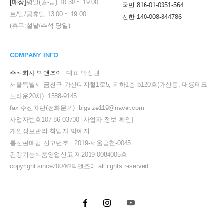
[매장]
평일(월-금)
10:30
~
19:00
국민 816-01-0351-564
토/일/공휴일
13:00
~
19:00
신한 140-008-844786
(휴무:설날/추석 당일)
COMPANY INFO
주식회사 빅앤조이
대표 박성권
서울특별시 금천구 가산디지털1로5, 지하1층 b120호(가산동, 대륭테크
노타운20차) 1588-9145
fax 수신차단(전화문의) bigsize119@naver.com
사업자번호107-86-03700
[사업자 정보 확인]
개인정보관리 책임자 박예지
통신판매업 신고번호 : 2019-서울금천-0045
건강기능식품영업신고 제2019-0084005호
copyright since2004©빅앤조이 all rights reserved.