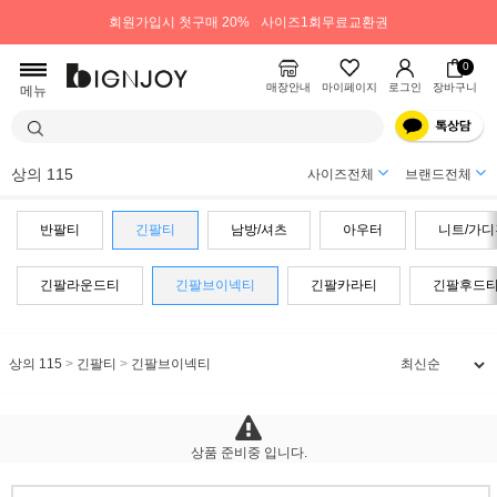
회원가입시 첫구매 20%
사이즈1회무료교환권
0
매장안내
마이페이지
로그인
장바구니
메뉴
상의 115
사이즈전체
브랜드전체
반팔티
긴팔티
남방/셔츠
아우터
니트/가디
긴팔라운드티
긴팔브이넥티
긴팔카라티
긴팔후드
상의 115
>
긴팔티
>
긴팔브이넥티
상품 준비중 입니다.