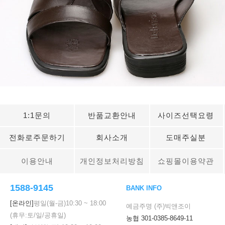
1:1문의
반품교환안내
사이즈선택요령
전화로주문하기
회사소개
도매주실분
이용안내
개인정보처리방침
쇼핑몰이용약관
1588-9145
BANK INFO
[온라인]
평일(월-금)
10:30
~
18:00
예금주명 (주)빅앤조이
(휴무:토/일/공휴일)
농협 301-0385-8649-11