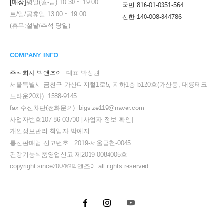
[매장]
평일(월-금)
10:30
~
19:00
국민 816-01-0351-564
토/일/공휴일
13:00
~
19:00
신한 140-008-844786
(휴무:설날/추석 당일)
COMPANY INFO
주식회사 빅앤조이
대표 박성권
서울특별시 금천구 가산디지털1로5, 지하1층 b120호(가산동, 대륭테크
노타운20차) 1588-9145
fax 수신차단(전화문의) bigsize119@naver.com
사업자번호107-86-03700
[사업자 정보 확인]
개인정보관리 책임자 박예지
통신판매업 신고번호 : 2019-서울금천-0045
건강기능식품영업신고 제2019-0084005호
copyright since2004©빅앤조이 all rights reserved.
세요!