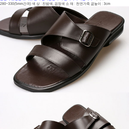
280~330(5mm간격) 색 상 : 진밤색, 검정색 소 재 : 천연가죽 굽높이 : 3cm
페이코 ID로 페
PAYCO 바로구매