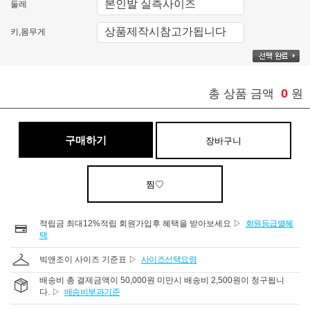
둘레
키,몸무게
0
총 상품 금액
원
구매하기
장바구니
찜♡
적립금 최대12%적립 회원가입후 혜택을 받아보세요 ▷
회원등급별혜
택
빅앤조이 사이즈 기준표 ▷
사이즈선택요령
배송비 총 결제금액이 50,000원 미만시 배송비 2,500원이 청구됩니
다. ▷
배송비부과기준