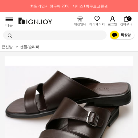
회원가입시 첫구매 20%
사이즈1회무료교환권
0
매장안내
마이페이지
로그인
장바구니
메뉴
큰신발
샌들/슬리퍼