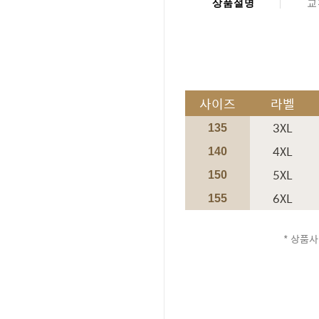
상품설명
교
사이즈
라벨
3XL
135
4XL
140
5XL
150
6XL
155
* 상품사