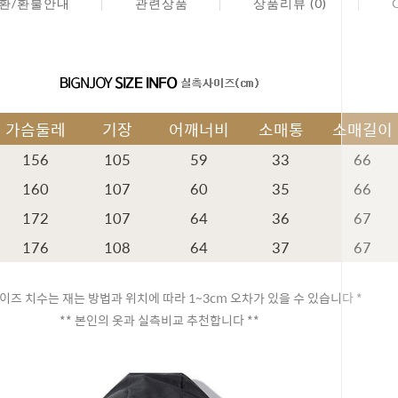
환/환불안내
관련상품
상품리뷰 (0)
가슴둘레
기장
어깨너비
소매통
소매길이
156
105
59
33
66
160
107
60
35
66
172
107
64
36
67
176
108
64
37
67
이즈 치수는 재는 방법과 위치에 따라 1~3cm 오차가 있을 수 있습니다 *
** 본인의 옷과 실측비교 추천합니다 **
페이코 ID