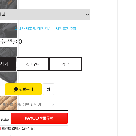
실시간 재고 및 매장위치
사이즈기준표
0
L
(금액)
하기
장바구니
찜♡
포인트 적립 혜택 2배 UP!
포인트 적립 혜택 2배 UP!
]
포인트 결제시 1% 적립!