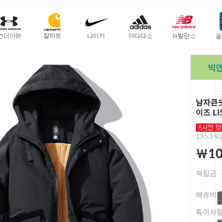
남자큰옷
이즈 LI
135,140
￦10
적립금
배송비
특이사