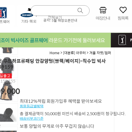
매장안내
찜목록
공지:
5월 매장오픈안내
>
>
Home
[대분류] 아우터
겨울 자켓/점퍼
 후드하프롱패딩 안감양털(블랙/베이지)-직수입 빅사
59159
,150,155
9,000
최대12%적립 회원가입후 혜택을 받아보세요
회원등급별혜택
총 결제금액이 50,000원 미만시 배송비 2,500원이 청구됩니다.
배송비부과기준
항
보통 양털의 무게로 아주 무겁지 않습니다