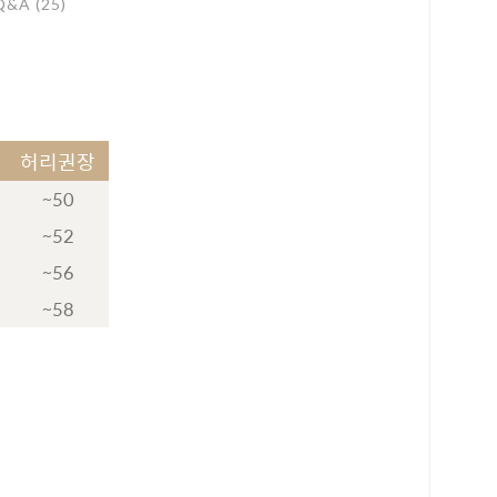
Q&A (25)
허리권장
~50
~52
~56
~58
로 페이
PAYCO 바로구매