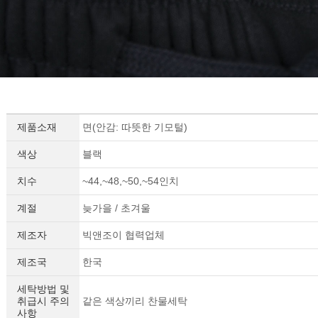
제품소재
면(안감: 따뜻한 기모털)
색상
블랙
치수
~44,~48,~50,~54인치
계절
늦가을 / 초겨울
제조자
빅앤조이 협력업체
제조국
한국
세탁방법 및
취급시 주의
같은 색상끼리 찬물세탁
사항