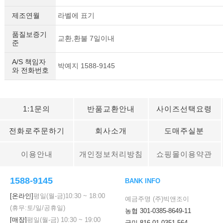
제조연월
라벨에 표기
품질보증기
교환,환불 7일이내
준
A/S 책임자
박예지 1588-9145
와 전화번호
1:1문의
반품교환안내
사이즈선택요령
전화로주문하기
회사소개
도매주실분
이용안내
개인정보처리방침
쇼핑몰이용약관
1588-9145
BANK INFO
[온라인]
평일(월-금)
10:30
~
18:00
예금주명 (주)빅앤조이
(휴무:토/일/공휴일)
농협 301-0385-8649-11
[매장]
평일(월-금)
10:30
~
19:00
국민 816-01-0351-564