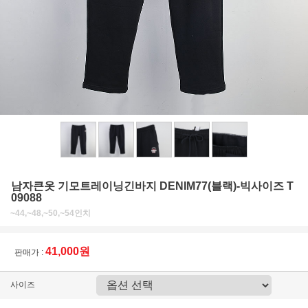
남자큰옷 기모트레이닝긴바지 DENIM77(블랙)-빅사이즈 T
09088
~44,~48,~50,~54인치
41,000원
판매가 :
사이즈