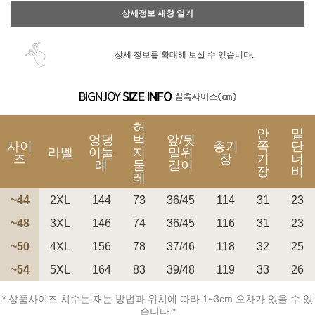
상세정보 새창 열기
상세 정보를 확대해 보실 수 있습니다.
허
안
밑
엉덩
벅
앞/뒷
사이
총기
쪽
단
라벨
이둘
지
밑위
즈
장
기
너
레
둘
길이
장
비
레
~44
2XL
144
73
36/45
114
31
23
~48
3XL
146
74
36/45
116
31
23
~50
4XL
156
78
37/46
118
32
25
~54
5XL
164
83
39/48
119
33
26
* 상품사이즈 치수는 재는 방법과 위치에 따라 1~3cm 오차가 있을 수 있
습니다 *