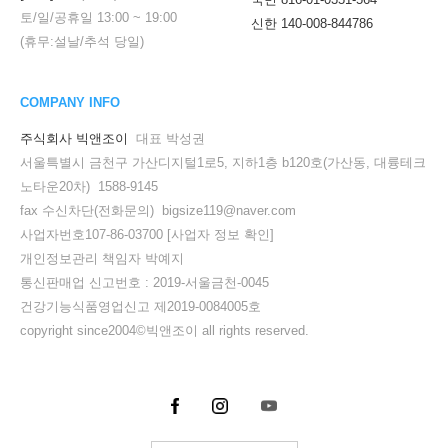
토/일/공휴일
13:00
~
19:00
신한 140-008-844786
(휴무:설날/추석 당일)
COMPANY INFO
주식회사 빅앤조이
대표 박성권
서울특별시 금천구 가산디지털1로5, 지하1층 b120호(가산동, 대륭테크
노타운20차) 1588-9145
fax 수신차단(전화문의) bigsize119@naver.com
사업자번호107-86-03700
[사업자 정보 확인]
개인정보관리 책임자 박예지
통신판매업 신고번호 : 2019-서울금천-0045
건강기능식품영업신고 제2019-0084005호
copyright since2004©빅앤조이 all rights reserved.