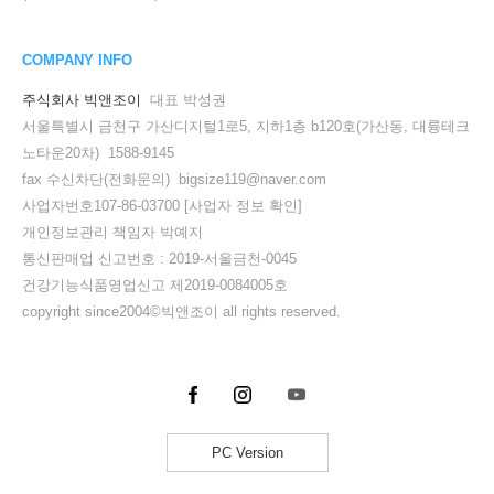
COMPANY INFO
주식회사 빅앤조이
대표 박성권
서울특별시 금천구 가산디지털1로5, 지하1층 b120호(가산동, 대륭테크
노타운20차) 1588-9145
fax 수신차단(전화문의) bigsize119@naver.com
사업자번호107-86-03700
[사업자 정보 확인]
개인정보관리 책임자 박예지
통신판매업 신고번호 : 2019-서울금천-0045
건강기능식품영업신고 제2019-0084005호
copyright since2004©빅앤조이 all rights reserved.
PC Version