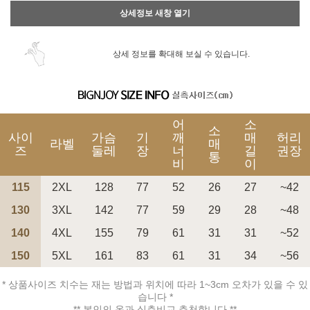
상세정보 새창 열기
상세 정보를 확대해 보실 수 있습니다.
어
소
소
사이
가슴
기
깨
매
허리
라벨
매
즈
둘레
장
너
길
권장
통
비
이
115
2XL
128
77
52
26
27
~42
130
3XL
142
77
59
29
28
~48
140
4XL
155
79
61
31
31
~52
150
5XL
161
83
61
31
34
~56
* 상품사이즈 치수는 재는 방법과 위치에 따라 1~3cm 오차가 있을 수 있
습니다 *
** 본인의 옷과 실측비교 추천합니다 **