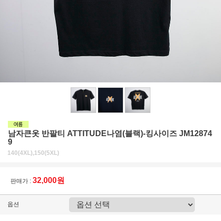
남자큰옷 반팔티 ATTITUDE나염(블랙)-킹사이즈 JM12874
9
140(4XL),150(5XL)
32,000원
판매가 :
옵션