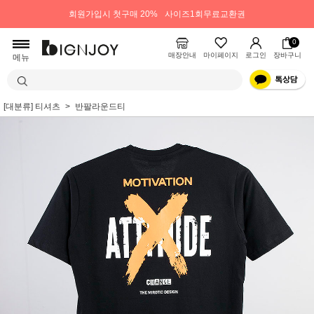
회원가입시 첫구매 20%
사이즈1회무료교환권
0
매장안내
마이페이지
로그인
장바구니
메뉴
[대분류] 티셔츠
반팔라운드티