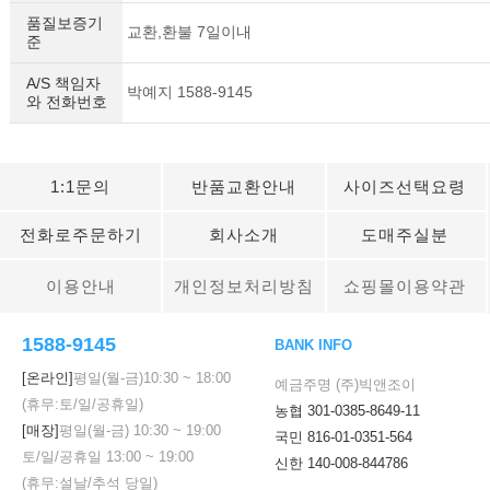
품질보증기
교환,환불 7일이내
준
A/S 책임자
박예지 1588-9145
와 전화번호
1:1문의
반품교환안내
사이즈선택요령
전화로주문하기
회사소개
도매주실분
이용안내
개인정보처리방침
쇼핑몰이용약관
1588-9145
BANK INFO
[온라인]
평일(월-금)
10:30
~
18:00
예금주명 (주)빅앤조이
(휴무:토/일/공휴일)
농협 301-0385-8649-11
[매장]
평일(월-금)
10:30
~
19:00
국민 816-01-0351-564
토/일/공휴일
13:00
~
19:00
신한 140-008-844786
(휴무:설날/추석 당일)