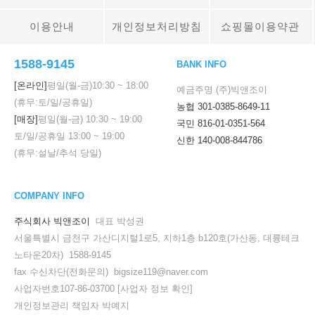
이용안내
개인정보처리방침
쇼핑몰이용약관
1588-9145
BANK INFO
[온라인]
평일(월-금)
10:30
~
18:00
예금주명 (주)빅앤조이
(휴무:토/일/공휴일)
농협 301-0385-8649-11
[매장]
평일(월-금)
10:30
~
19:00
국민 816-01-0351-564
토/일/공휴일
13:00
~
19:00
신한 140-008-844786
(휴무:설날/추석 당일)
COMPANY INFO
주식회사 빅앤조이
대표 박성권
서울특별시 금천구 가산디지털1로5, 지하1층 b120호(가산동, 대륭테크
노타운20차) 1588-9145
fax 수신차단(전화문의) bigsize119@naver.com
사업자번호107-86-03700
[사업자 정보 확인]
개인정보관리 책임자 박예지