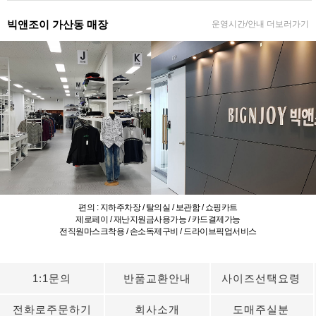
빅앤조이 가산동 매장
운영시간/안내 더보러가기
편의 : 지하주차장 / 탈의실 / 보관함 / 쇼핑카트
제로페이 / 재난지원금사용가능 / 카드결제가능
전직원마스크착용 / 손소독제구비 / 드라이브픽업서비스
1:1문의
반품교환안내
사이즈선택요령
전화로주문하기
회사소개
도매주실분