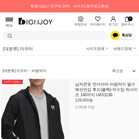
회원가입시 첫구매 20%
사이즈1회무료교환권
0
매장안내
마이페이지
로그인
장바구니
메뉴
[대분류] 아우터
사이즈전체
브랜드전체
[대분류] 아우터
>
바람막이
남자큰옷 언더아머 바람막이 발수
메쉬안감 후드(블랙)-직수입 빅사이
즈 140까지 UA51136
129,000원
1,290원 적립