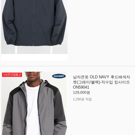
남자큰옷 OLD NAVY 후드배색자
켓(그레이/블랙)-직수입 킹사이즈
ON59041
129,000원
1,290원 적립