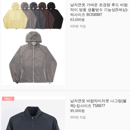
남자큰옷 가벼운 초경량 후드 바람
막이 방풍 생활방수 기능성(5색상)-
빅사이즈 BO58987
63,000원
630원 적립
남자큰옷 바람막이자켓 나그랑(블
랙)-킹사이즈 T58977
95,000원
950원 적립