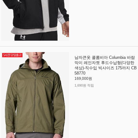
남자큰옷 콜롬비아 Columbia 바람
막이 레인자켓 후드수납형(다양한
색상)-직수입 빅사이즈 175까지 CB
58770
169,000원
1,690원 적립