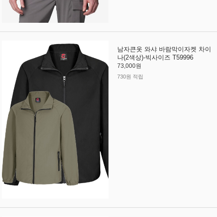
남자큰옷 와샤 바람막이자켓 차이
나(2색상)-빅사이즈 T59996
73,000원
730원 적립