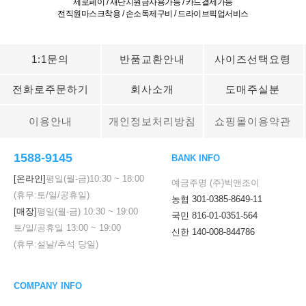
제로페이 / 재난지원금사용가능 / 카드결제가능
전직원마스크착용 / 손소독제구비 / 드라이브픽업서비스
1:1문의
반품교환안내
사이즈선택요령
전화로주문하기
회사소개
도매주실분
이용안내
개인정보처리방침
쇼핑몰이용약관
1588-9145
BANK INFO
[온라인]
평일(월-금)
10:30
~
18:00
예금주명 (주)빅앤조이
(휴무:토/일/공휴일)
농협 301-0385-8649-11
[매장]
평일(월-금)
10:30
~
19:00
국민 816-01-0351-564
토/일/공휴일
13:00
~
19:00
신한 140-008-844786
(휴무:설날/추석 당일)
COMPANY INFO