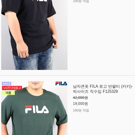
190원 적립
남자큰옷 FILA 로고 반팔티 (카키)-
빅사이즈 직수입 F125329
42,000원
19,000원
190원 적립