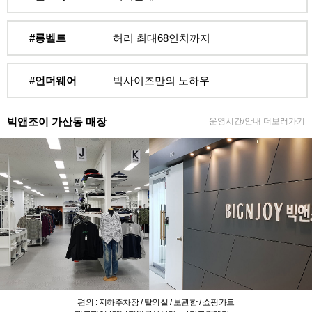
#롱벨트
허리 최대68인치까지
#언더웨어
빅사이즈만의 노하우
빅앤조이 가산동 매장
운영시간/안내 더보러가기
편의 : 지하주차장 / 탈의실 / 보관함 / 쇼핑카트