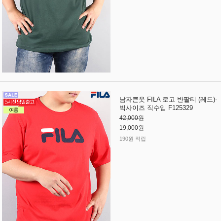
남자큰옷 FILA 로고 반팔티 (레드)-
빅사이즈 직수입 F125329
42,000원
19,000원
190원 적립