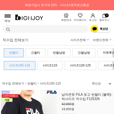
회원가입시 첫구매 20%
사이즈1회무료교환권
0
매장안내
마이페이지
로그인
장바구니
메뉴
직수입 전체보기
사이즈전체
브랜드전체
반팔티
긴팔티
반팔남방
긴팔남방
자켓후
사이즈105-110
사이즈115
사이즈120-125
사이즈1
직수입 전체보기
>
반팔티
>
사이즈105-110
남자큰옷 FILA 로고 반팔티 (블랙)-
빅사이즈 직수입 F125329
42,000원
19,000원