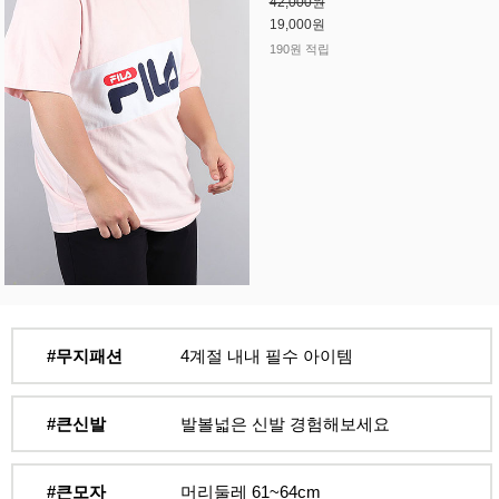
42,000원
19,000원
190원 적립
#무지패션
4계절 내내 필수 아이템
#큰신발
발볼넓은 신발 경험해보세요
#큰모자
머리둘레 61~64cm