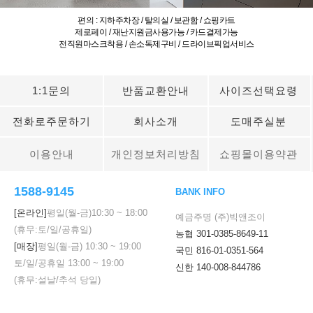
편의 : 지하주차장 / 탈의실 / 보관함 / 쇼핑카트
제로페이 / 재난지원금사용가능 / 카드결제가능
전직원마스크착용 / 손소독제구비 / 드라이브픽업서비스
1:1문의
반품교환안내
사이즈선택요령
전화로주문하기
회사소개
도매주실분
이용안내
개인정보처리방침
쇼핑몰이용약관
1588-9145
BANK INFO
[온라인]
평일(월-금)
10:30
~
18:00
예금주명 (주)빅앤조이
(휴무:토/일/공휴일)
농협 301-0385-8649-11
[매장]
평일(월-금)
10:30
~
19:00
국민 816-01-0351-564
토/일/공휴일
13:00
~
19:00
신한 140-008-844786
(휴무:설날/추석 당일)