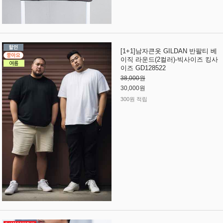
[1+1]남자큰옷 GILDAN 반팔티 베
이직 라운드(2컬러)-빅사이즈 킹사
이즈 GD128522
38,000원
30,000원
300원 적립