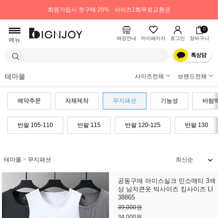
회원가입시 첫구매 20%
사이즈1회무료교환권
0
매장안내
마이페이지
로그인
장바구니
메뉴
테마몰
사이즈전체
브랜드전체
예약주문
자체제작
무지패션
기능성
바람
반팔 105-110
반팔 115
반팔 120-125
반팔 130
테마몰
>
무지패션
공동구매 아이스실크 민소매티 3색
상 남자큰옷 빅사이즈 킹사이즈 LI
38865
39,000원
34,000원