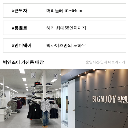
#큰모자
머리둘레 61~64cm
#롱벨트
허리 최대68인치까지
#언더웨어
빅사이즈만의 노하우
빅앤조이 가산동 매장
운영시간/안내 더보러가기