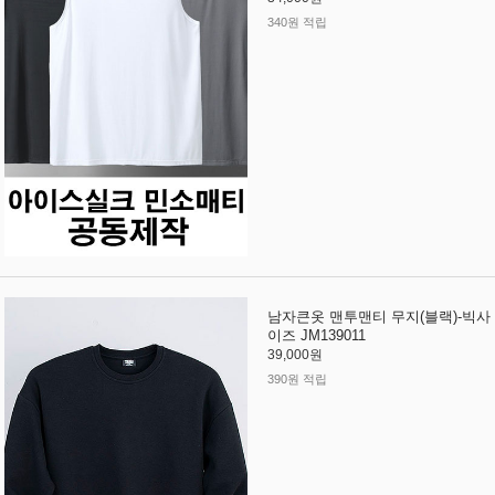
340원 적립
남자큰옷 맨투맨티 무지(블랙)-빅사
이즈 JM139011
39,000원
390원 적립