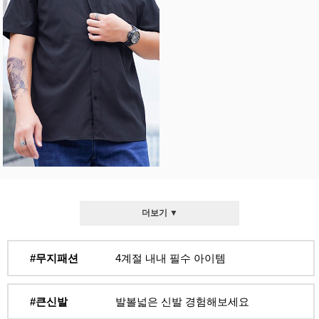
더보기 ▼
#무지패션
4계절 내내 필수 아이템
#큰신발
발볼넓은 신발 경험해보세요