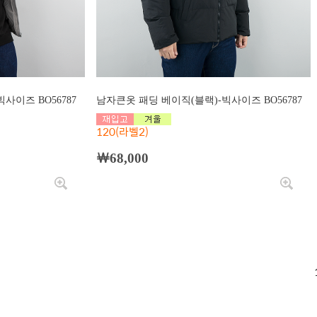
사이즈 BO56787
남자큰옷 패딩 베이직(블랙)-빅사이즈 BO56787
120(라벨2)
￦68,000