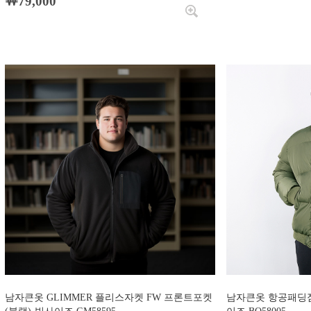
￦79,000
남자큰옷 GLIMMER 플리스자켓 FW 프론트포켓
남자큰옷 항공패딩점