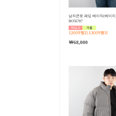
남자큰옷 패딩 베이직(베이지
BO56787
120(라벨2),130(라벨3)
￦68,000