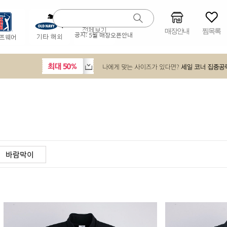
매장안내
찜목록
공지:
5월 매장오픈안내
바람막이