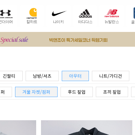
긴팔티
남방/셔츠
아우터
니트/가디건
점퍼
겨울 자켓/점퍼
후드 짚업
조끼 짚업