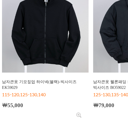
남자큰옷 기모짚업 하이넥(블랙)-빅사이즈
남자큰옷 웰론패딩 
EK59029
빅사이즈 BO59022
115-120,125-130,140
125-130,135-14
￦55,000
￦79,000