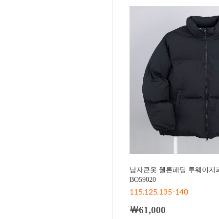
남자큰옷 웰론패딩 투웨이지퍼
BO59020
115,125,135-140
￦61,000