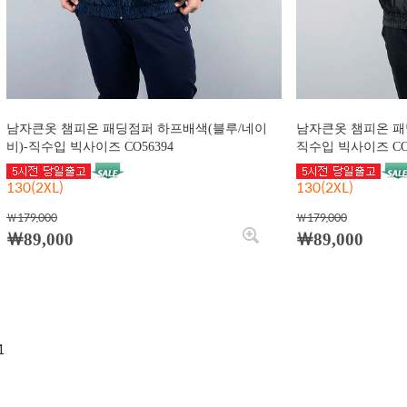
남자큰옷 챔피온 패딩점퍼 하프배색(블루/네이
남자큰옷 챔피온 패
비)-직수입 빅사이즈 CO56394
직수입 빅사이즈 CO5
130(2XL)
130(2XL)
￦179,000
￦179,000
￦89,000
￦89,000
1