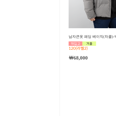
남자큰옷 패딩 베이직(차콜)-빅
120(라벨2)
￦68,000