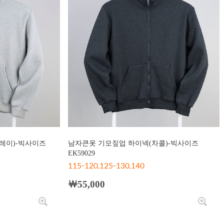
레이)-빅사이즈
남자큰옷 기모짚업 하이넥(차콜)-빅사이즈
EK59029
115-120,125-130,140
￦55,000