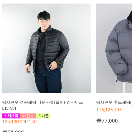
남자큰옷 경량패딩 다운자켓(블랙)-킹사이즈
남자큰옷 후드패딩(차
LI57991
115,125,135
￦77,000
125,130,140,150