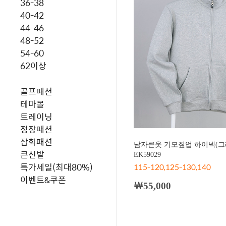
36-38
40-42
44-46
48-52
54-60
62이상
골프패션
테마몰
트레이닝
정장패션
잡화패션
남자큰옷 기모짚업 하이넥(그
큰신발
EK59029
특가세일(최대80%)
115-120,125-130,140
이벤트&쿠폰
￦55,000