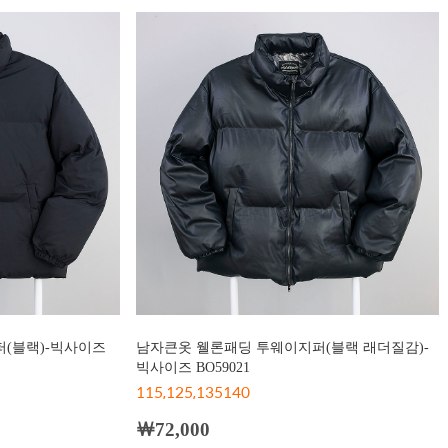
(블랙)-빅사이즈
남자큰옷 웰론패딩 투웨이지퍼(블랙 래더질감)-
빅사이즈 BO59021
115,125,135140
￦72,000