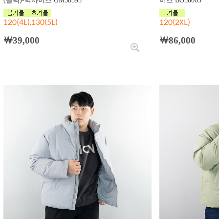
(블랙)-빅사이즈 GM58595
이즈 BO58005
120(4L),130(5L)
120(2XL)
￦39,000
￦86,000