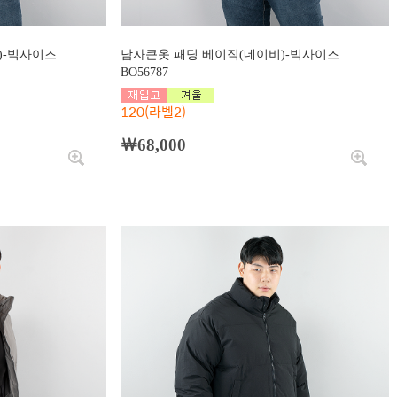
)-빅사이즈
남자큰옷 패딩 베이직(네이비)-빅사이즈
BO56787
120(라벨2)
￦68,000