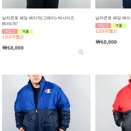
남자큰옷 패딩 베이직(그레이)-빅사이즈
남자큰옷 패딩 베이직
BO56787
120(라벨2)
120(라벨2)
￦68,000
￦68,000