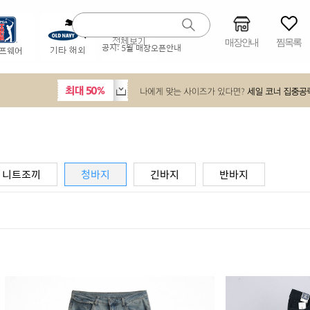
매장안내
찜목록
공지:
5월 매장오픈안내
니트조끼
청바지
긴바지
반바지