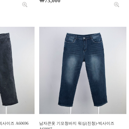
￦73,000
사이즈 A60696
남자큰옷 기모청바지 워싱(진청)-빅사이즈