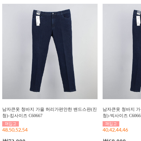
남자큰옷 청바지 가을 허리가편안한 밴드스판(진
남자큰옷 청바지 가
청)-킹사이즈 C60667
청)-빅사이즈 C6066
48,50,52,54
40,42,44,46