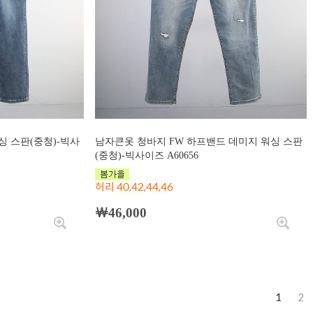
 스판(중청)-빅사
남자큰옷 청바지 FW 하프밴드 데미지 워싱 스판
(중청)-빅사이즈 A60656
허리 40,42,44,46
￦46,000
1
2