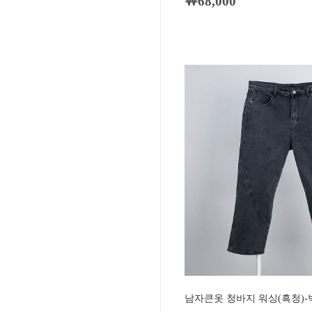
￦68,000
남자큰옷 청바지 워싱(흑청)-빅