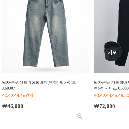
남자큰옷 샌드워싱청바지(연청)-빅사이즈
남자큰옷 기모청바지
A60307
랙)-빅사이즈 C6088
40,42,44,46인치
40,42,44,46,48,50
￦46,000
￦72,000