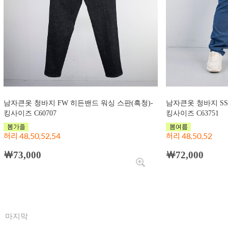
남자큰옷 청바지 FW 히든밴드 워싱 스판(흑청)-
남자큰옷 청바지 SS
킹사이즈 C60707
킹사이즈 C63751
허리 48,50,52,54
허리 48,50,52
￦73,000
￦72,000