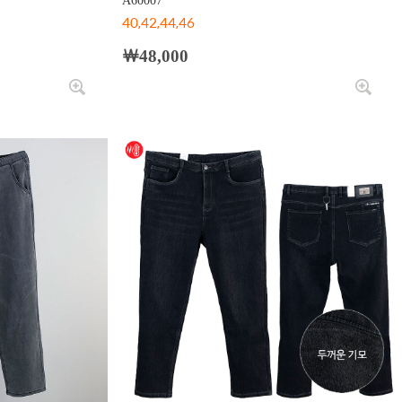
A60007
40,42,44,46
￦48,000