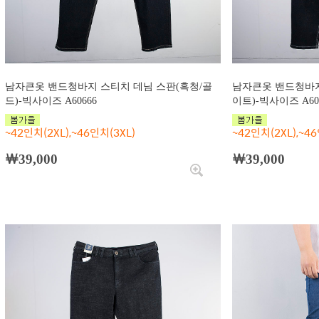
남자큰옷 밴드청바지 스티치 데님 스판(흑청/골
남자큰옷 밴드청바지
드)-빅사이즈 A60666
이트)-빅사이즈 A60
~42인치(2XL),~46인치(3XL)
~42인치(2XL),~46
￦39,000
￦39,000