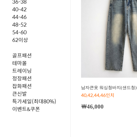
36-38
40-42
44-46
48-52
54-60
62이상
골프패션
테마몰
트레이닝
정장패션
잡화패션
남자큰옷 워싱청바지(샌드청)-
큰신발
40,42,44,46인치
특가세일(최대80%)
￦46,000
이벤트&쿠폰