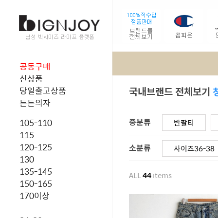
공동구매
신상품
국내브랜드 전체보기
당일출고상품
튼튼의자
중분류
105-110
반팔티
115
120-125
소분류
사이즈36-38
130
135-145
ALL
44
items
150-165
170이상