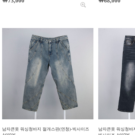
￦73,000
￦68,000
남자큰옷 워싱청바지 절개스판(연청)-빅사이즈
남자큰옷 워싱청바지