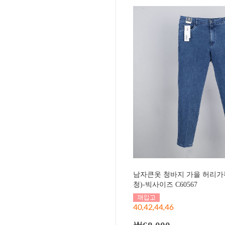
남자큰옷 청바지 가을 허리가
청)-빅사이즈 C60567
40,42,44,46