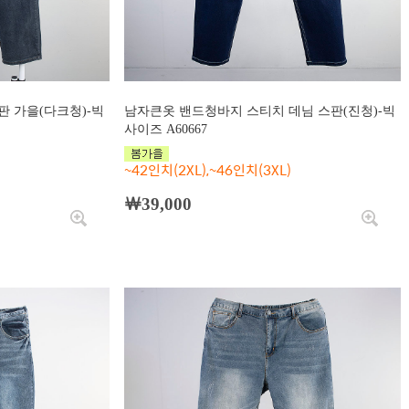
 가을(다크청)-빅
남자큰옷 밴드청바지 스티치 데님 스판(진청)-빅
사이즈 A60667
~42인치(2XL),~46인치(3XL)
￦39,000