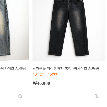
빅사이즈 A60896
남자큰옷 워싱청바지(흑청)-빅사이즈 A60996
40,42,44,46인치
￦46,000