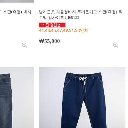
 스판(흑청)-빅사
남자큰옷 겨울청바지 두꺼운기모 스판(흑청)-직
수입 킹사이즈 LI69133
41,43,45,47,49,51,53인치
￦55,000