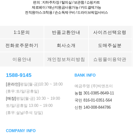
편의 : 지하주차장 / 탈의실 / 보관함 / 쇼핑카트
제로페이 / 재난지원금사용가능 / 카드결제가능
전직원마스크착용 / 손소독제구비 / 드라이브픽업서비스
1:1문의
반품교환안내
사이즈선택요령
전화로주문하기
회사소개
도매주실분
이용안내
개인정보처리방침
쇼핑몰이용약관
1588-9145
BANK INFO
[온라인]
평일(월-금)
10:30
~
18:00
예금주명 (주)빅앤조이
(휴무:토/일/공휴일)
농협 301-0385-8649-11
[매장]
평일(월-금)
10:30
~
19:00
국민 816-01-0351-564
토/일/공휴일
13:00
~
19:00
신한 140-008-844786
(휴무:설날/추석 당일)
COMPANY INFO