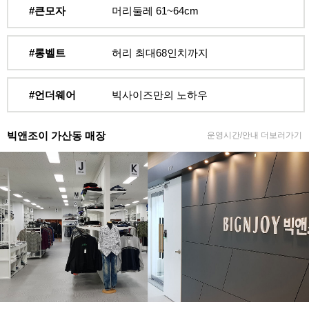
#큰모자
머리둘레 61~64cm
#롱벨트
허리 최대68인치까지
#언더웨어
빅사이즈만의 노하우
빅앤조이 가산동 매장
운영시간/안내 더보러가기