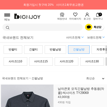
회원가입시 첫구매 20%
사이즈1회무료교환권
0
매장안내
마이페이지
로그인
장바구니
메뉴
국내브랜드 전체보기
사이즈전체
브랜드전체
반팔티
긴팔티
반팔남방
긴팔남방
자켓후
사이즈110
사이즈115
사이즈120
사이즈130
국내브랜드 전체보기
>
긴팔남방
남자큰옷 모직긴팔남방 추동용(차
콜)-빅사이즈 TY29069
43,000원
430원 적립