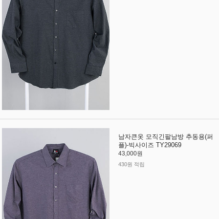
남자큰옷 모직긴팔남방 추동용(퍼
플)-빅사이즈 TY29069
43,000원
430원 적립