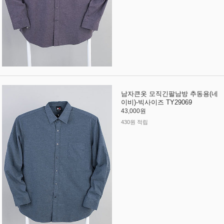
남자큰옷 모직긴팔남방 추동용(네
이비)-빅사이즈 TY29069
43,000원
430원 적립