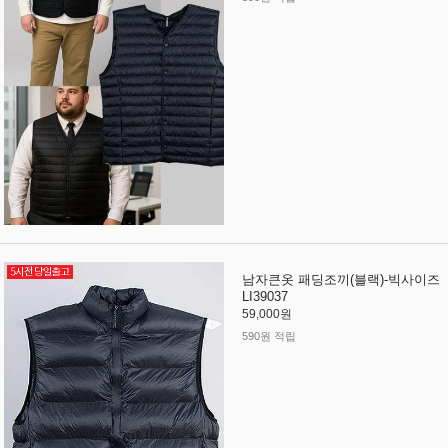
남자큰옷 패딩조끼(블랙)-빅사이즈
LI39037
59,000원
590원 적립