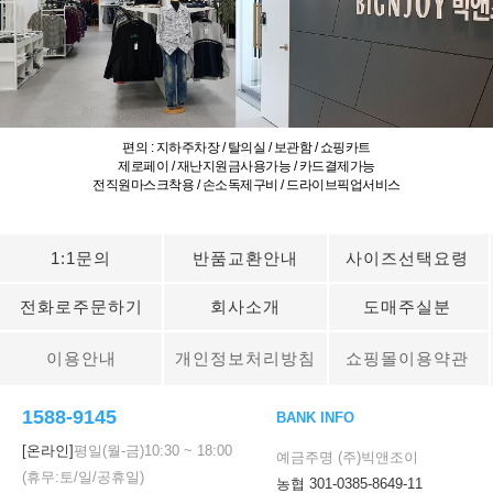
편의 : 지하주차장 / 탈의실 / 보관함 / 쇼핑카트
제로페이 / 재난지원금사용가능 / 카드결제가능
전직원마스크착용 / 손소독제구비 / 드라이브픽업서비스
1:1문의
반품교환안내
사이즈선택요령
전화로주문하기
회사소개
도매주실분
이용안내
개인정보처리방침
쇼핑몰이용약관
1588-9145
BANK INFO
[온라인]
평일(월-금)
10:30
~
18:00
예금주명 (주)빅앤조이
(휴무:토/일/공휴일)
농협 301-0385-8649-11