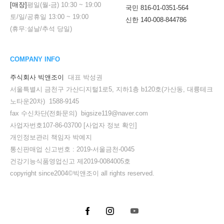
[매장]
평일(월-금)
10:30
~
19:00
국민 816-01-0351-564
토/일/공휴일
13:00
~
19:00
신한 140-008-844786
(휴무:설날/추석 당일)
COMPANY INFO
주식회사 빅앤조이
대표 박성권
서울특별시 금천구 가산디지털1로5, 지하1층 b120호(가산동, 대륭테크
노타운20차) 1588-9145
fax 수신차단(전화문의) bigsize119@naver.com
사업자번호107-86-03700
[사업자 정보 확인]
개인정보관리 책임자 박예지
통신판매업 신고번호 : 2019-서울금천-0045
건강기능식품영업신고 제2019-0084005호
copyright since2004©빅앤조이 all rights reserved.