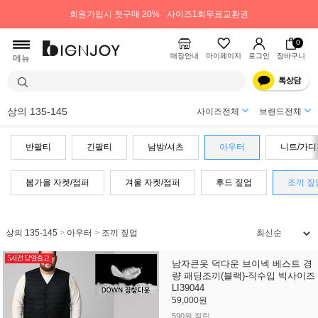
회원가입시 첫구매 20%
사이즈1회무료교환권
0
매장안내
마이페이지
로그인
장바구니
메뉴
상의 135-145
사이즈전체
브랜드전체
반팔티
긴팔티
남방/셔츠
아우터
니트/가디
봄가을 자켓/점퍼
겨울 자켓/점퍼
후드 짚업
조끼 짚
상의 135-145
>
아우터
>
조끼 짚업
남자큰옷 덕다운 브이넥 베스트 경
량 패딩조끼(블랙)-직수입 빅사이즈
LI39044
59,000원
590원 적립