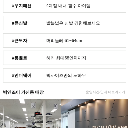
#무지패션
4계절 내내 필수 아이템
#큰신발
발볼넓은 신발 경험해보세요
#큰모자
머리둘레 61~64cm
#롱벨트
허리 최대68인치까지
#언더웨어
빅사이즈만의 노하우
빅앤조이 가산동 매장
운영시간/안내 더보러가기