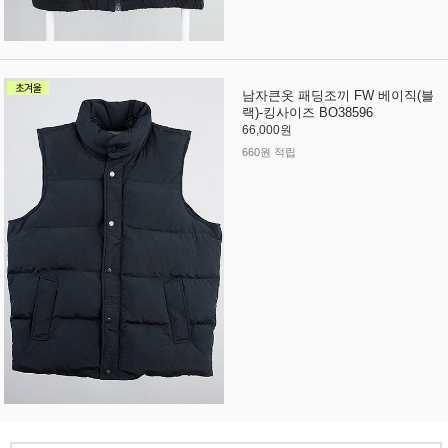
남자큰옷 패딩조끼 FW 베이직(블
랙)-킹사이즈 BO38596
66,000원
660원 적립