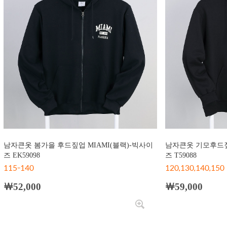
남자큰옷 봄가을 후드짚업 MIAMI(블랙)-빅사이
남자큰옷 기모후드짚업
즈 EK59098
즈 T59088
115-140
120,130,140,150
￦52,000
￦59,000