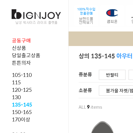
공동구매
신상품
상의 135-145
아우터
당일출고상품
튼튼의자
중분류
105-110
반팔티
115
120-125
소분류
봄가을 자켓/
130
135-145
ALL
9
items
150-165
170이상