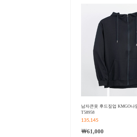
남자큰옷 후드짚업 KMGO나
T58958
135,145
￦61,000