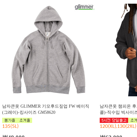
남자큰옷 GLIMMER 기모후드짚업 FW 베이직
남자큰옷 챔피온 후
(그레이)-킹사이즈 GM58620
콜)-직수입 빅사이즈 
135(5L)
120(XL),130(2XL)