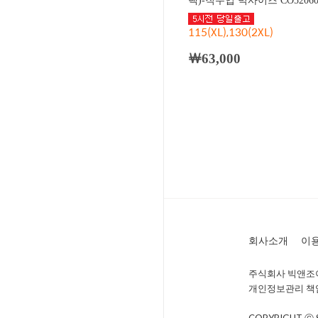
랙)-직수입 빅사이즈 CO5206
115(XL),130(2XL)
￦63,000
회사소개
이
주식회사 빅앤조이 
개인정보관리 책임자 
COPYRIGHT Ⓒ