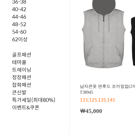
36-38
40-42
44-46
48-52
54-60
62이상
골프패션
테마몰
트레이닝
정장패션
잡화패션
남자큰옷 면후드 조끼짚업(2
큰신발
T38945
특가세일(최대80%)
115,125,135,145
이벤트&쿠폰
￦45,000