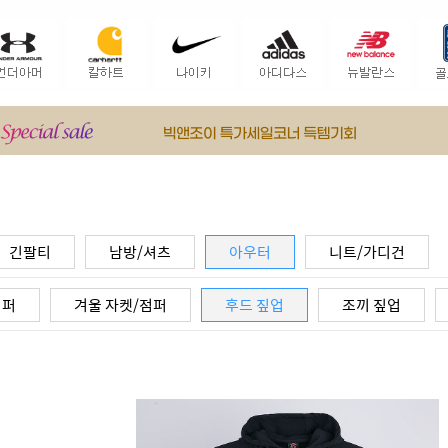
긴팔티
남방/셔츠
아우터
니트/가디건
점퍼
겨울 자켓/점퍼
후드 짚업
조끼 짚업