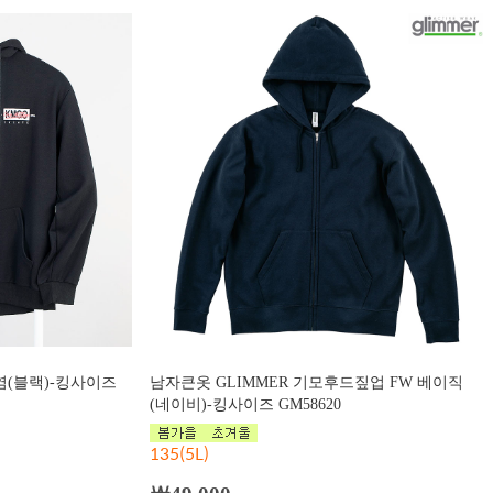
염(블랙)-킹사이즈
남자큰옷 GLIMMER 기모후드짚업 FW 베이직
(네이비)-킹사이즈 GM58620
135(5L)