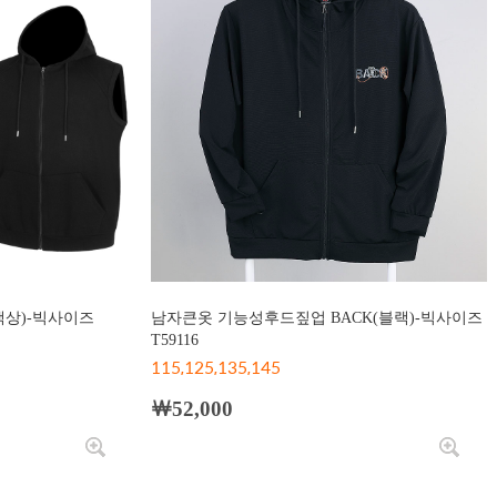
색상)-빅사이즈
남자큰옷 기능성후드짚업 BACK(블랙)-빅사이즈
T59116
115,125,135,145
￦52,000