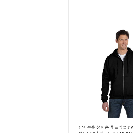
남자큰옷 챔피온 후드짚업 F