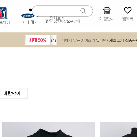
매장안내
찜목록
공지:
5월 매장오픈안내
바람막이