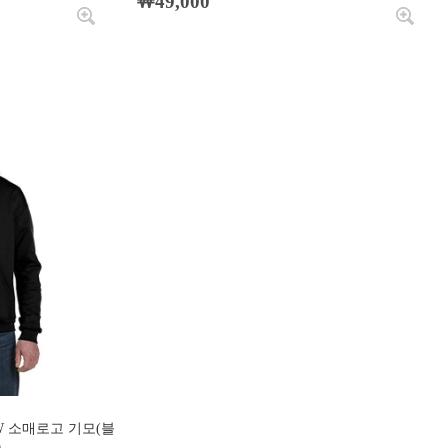
￦49,000
W 소매로고 기모(블