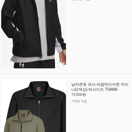
남자큰옷 와샤 바람막이자켓 차이
나(2색상)-빅사이즈 T59996
73,000원
730원 적립