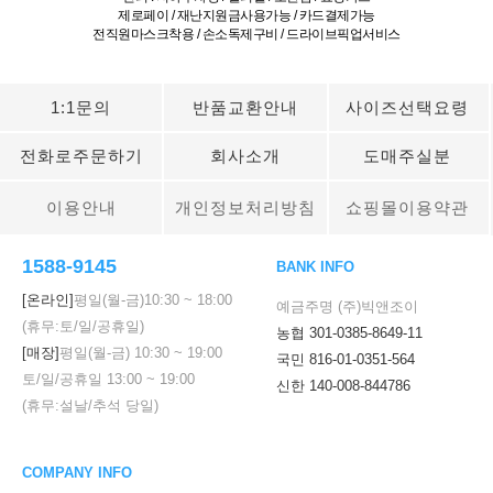
제로페이 / 재난지원금사용가능 / 카드결제가능
전직원마스크착용 / 손소독제구비 / 드라이브픽업서비스
1:1문의
반품교환안내
사이즈선택요령
전화로주문하기
회사소개
도매주실분
이용안내
개인정보처리방침
쇼핑몰이용약관
1588-9145
BANK INFO
[온라인]
평일(월-금)
10:30
~
18:00
예금주명 (주)빅앤조이
(휴무:토/일/공휴일)
농협 301-0385-8649-11
[매장]
평일(월-금)
10:30
~
19:00
국민 816-01-0351-564
토/일/공휴일
13:00
~
19:00
신한 140-008-844786
(휴무:설날/추석 당일)
COMPANY INFO