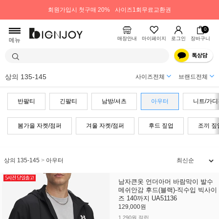
회원가입시 첫구매 20%
사이즈1회무료교환권
0
매장안내
마이페이지
로그인
장바구니
메뉴
상의 135-145
사이즈전체
브랜드전체
반팔티
긴팔티
남방/셔츠
아우터
니트/가디
봄가을 자켓/점퍼
겨울 자켓/점퍼
후드 짚업
조끼 짚
상의 135-145
>
아우터
남자큰옷 언더아머 바람막이 발수
메쉬안감 후드(블랙)-직수입 빅사이
즈 140까지 UA51136
129,000원
1,290원 적립