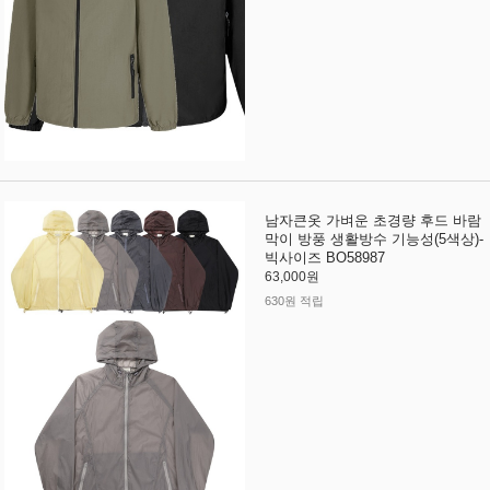
남자큰옷 가벼운 초경량 후드 바람
막이 방풍 생활방수 기능성(5색상)-
빅사이즈 BO58987
63,000원
630원 적립