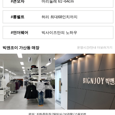
#큰모자
머리둘레 61~64cm
#롱벨트
허리 최대68인치까지
#언더웨어
빅사이즈만의 노하우
빅앤조이 가산동 매장
운영시간/안내 더보러가기
편의 : 지하주차장 / 탈의실 / 보관함 / 쇼핑카트