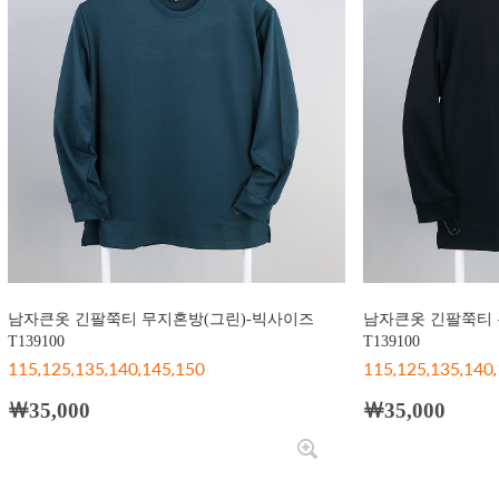
남자큰옷 긴팔쭉티 무지혼방(그린)-빅사이즈
남자큰옷 긴팔쭉티 
T139100
T139100
115,125,135,140,145,150
115,125,135,140
￦35,000
￦35,000