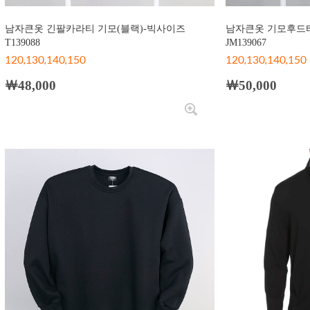
남자큰옷 긴팔카라티 기모(블랙)-빅사이즈
남자큰옷 기모후드티
T139088
JM139067
120,130,140,150
120,130,140,150
￦48,000
￦50,000