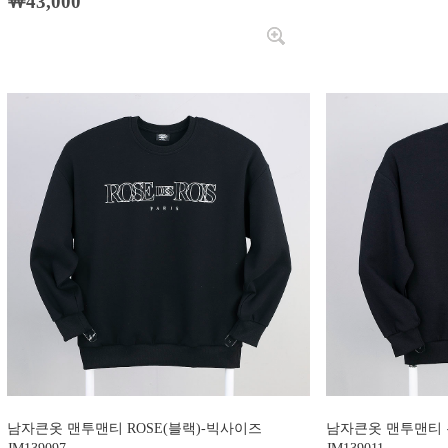
￦43,000
남자큰옷 맨투맨티 ROSE(블랙)-빅사이즈
남자큰옷 맨투맨티 