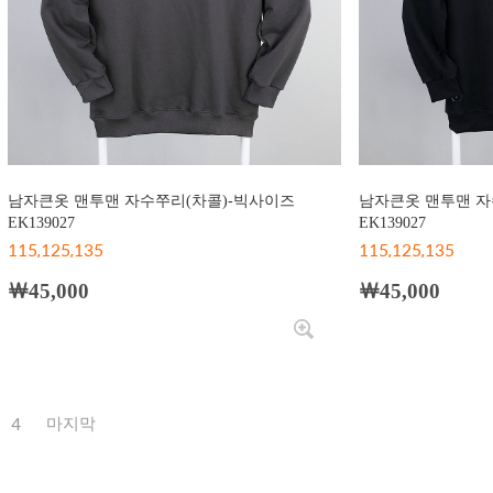
남자큰옷 맨투맨 자수쭈리(차콜)-빅사이즈
남자큰옷 맨투맨 자
EK139027
EK139027
115,125,135
115,125,135
￦45,000
￦45,000
4