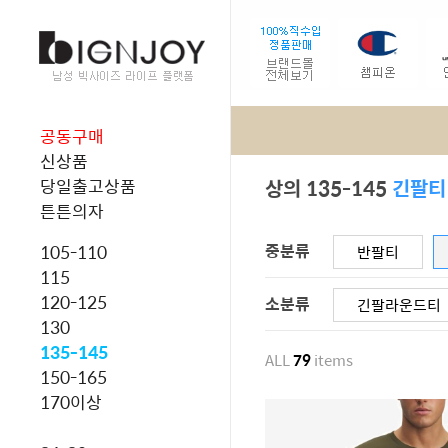
공동구매
신상품
상의 135-145
긴팔티
당일출고상품
튼튼의자
중분류
105-110
반팔티
115
120-125
소분류
긴팔라운드티
130
135-145
ALL
79
items
150-165
170이상