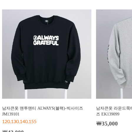
남자큰옷 맨투맨티 ALWAYS(블랙)-빅사이즈
남자큰옷 라운드쭉티
JM139101
즈 EK139099
120,130,140,155
￦35,000