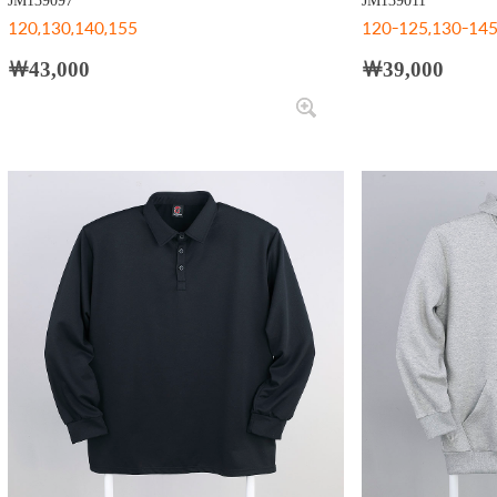
JM139097
JM139011
120,130,140,155
120-125,130-145
￦43,000
￦39,000