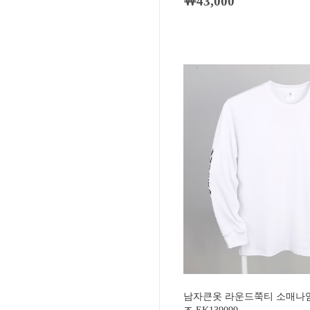
￦43,000
남자큰옷 라운드쭉티 소매나염