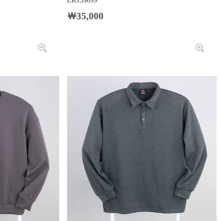
EK139099
￦35,000