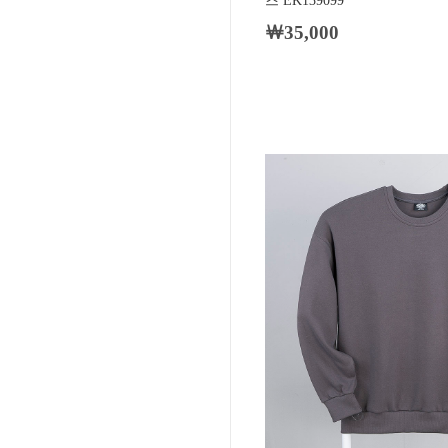
즈 EK139099
￦35,000