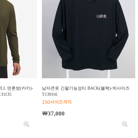
LL 면혼방(카키)-
남자큰옷 긴팔기능성티 BACK(블랙)-빅사이즈
1135
T139116
150사이즈까지
￦37,000