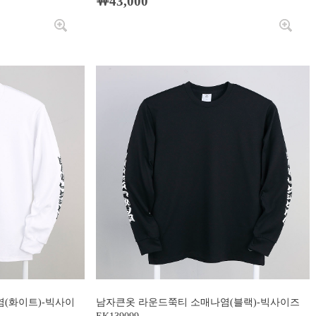
￦43,000
(화이트)-빅사이
남자큰옷 라운드쭉티 소매나염(블랙)-빅사이즈