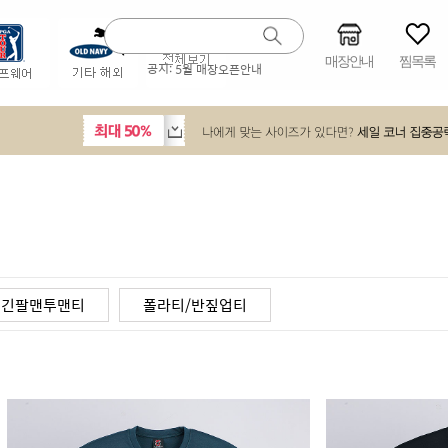
매장안내
찜목록
공지:
5월 매장오픈안내
긴팔맨투맨티
폴라티/반짚업티