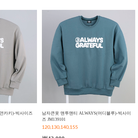
(연카키)-빅사이즈
남자큰옷 맨투맨티 ALWAYS(머디블루)-빅사이
즈 JM139101
120,130,140,155