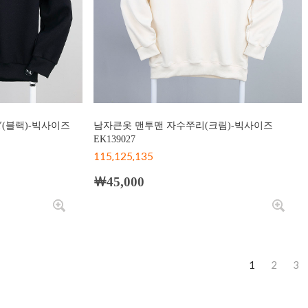
Y(블랙)-빅사이즈
남자큰옷 맨투맨 자수쭈리(크림)-빅사이즈
EK139027
115,125,135
￦45,000
1
2
3