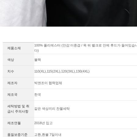
100% 폴리에스터 (안감:이중겹 / 목 뒤 밸크로 안에 후드가 들어있습
제품소재
다)
색상
블랙
치수
110(XL),115(2XL),120(3XL),130(4XL)
제조자
빅앤조이 협력업체
제조국
한국
세탁방법 및 취
같은 색상끼리 찬물세탁
급시 주의사항
제조연월
2018년 입고
품질보증기준
교환,환불 7일이내