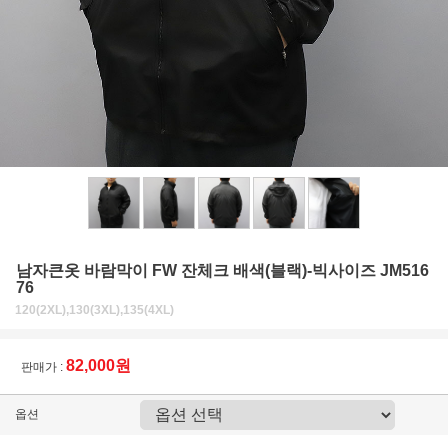
남자큰옷 바람막이 FW 잔체크 배색(블랙)-빅사이즈 JM516
76
120(2XL),130(3XL),135(4XL)
82,000원
판매가 :
옵션