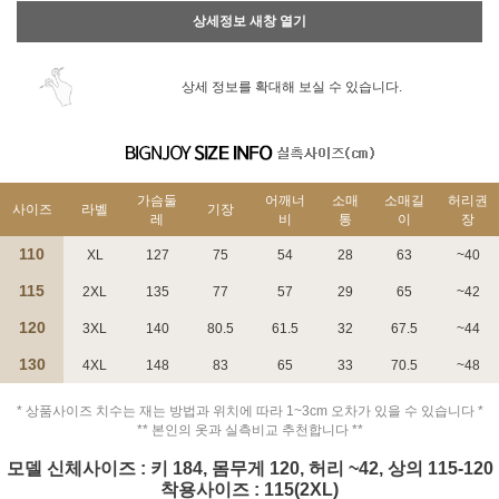
상세정보 새창 열기
상세 정보를 확대해 보실 수 있습니다.
가슴둘
어깨너
소매
소매길
허리권
사이즈
라벨
기장
레
비
통
이
장
110
XL
127
75
54
28
63
~40
115
2XL
135
77
57
29
65
~42
120
3XL
140
80.5
61.5
32
67.5
~44
130
4XL
148
83
65
33
70.5
~48
* 상품사이즈 치수는 재는 방법과 위치에 따라 1~3cm 오차가 있을 수 있습니다 *
** 본인의 옷과 실측비교 추천합니다 **
모델 신체사이즈 : 키 184, 몸무게 120, 허리 ~42, 상의 115-120
착용사이즈 : 115(2XL)