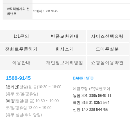
A/S 책임자와 전
박예지 1588-9145
화번호
1:1문의
반품교환안내
사이즈선택요령
전화로주문하기
회사소개
도매주실분
이용안내
개인정보처리방침
쇼핑몰이용약관
1588-9145
BANK INFO
[온라인]
평일(월-금)
10:30
~
18:00
예금주명 (주)빅앤조이
(휴무:토/일/공휴일)
농협 301-0385-8649-11
[매장]
평일(월-금)
10:30
~
19:00
국민 816-01-0351-564
토/일/공휴일
13:00
~
19:00
신한 140-008-844786
(휴무:설날/추석 당일)