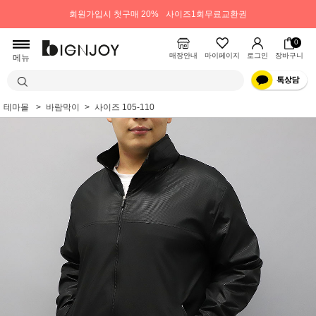
회원가입시 첫구매 20%
사이즈1회무료교환권
0
매장안내
마이페이지
로그인
장바구니
메뉴
테마몰
바람막이
사이즈 105-110