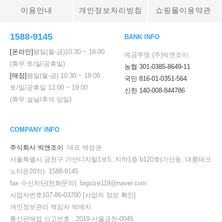
이용안내
개인정보처리방침
쇼핑몰이용약관
1588-9145
BANK INFO
[온라인]
평일(월-금)
10:30
~
18:00
예금주명 (주)빅앤조이
(휴무:토/일/공휴일)
농협 301-0385-8649-11
[매장]
평일(월-금)
10:30
~
19:00
국민 816-01-0351-564
토/일/공휴일
13:00
~
19:00
신한 140-008-844786
(휴무:설날/추석 당일)
COMPANY INFO
주식회사 빅앤조이
대표 박성권
서울특별시 금천구 가산디지털1로5, 지하1층 b120호(가산동, 대륭테크
노타운20차) 1588-9145
fax 수신차단(전화문의) bigsize119@naver.com
사업자번호107-86-03700
[사업자 정보 확인]
개인정보관리 책임자 박예지
통신판매업 신고번호 : 2019-서울금천-0045