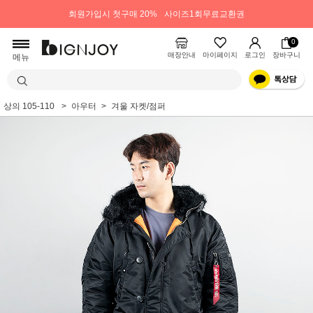
회원가입시 첫구매 20%
사이즈1회무료교환권
0
매장안내
마이페이지
로그인
장바구니
메뉴
상의 105-110
아우터
겨울 자켓/점퍼