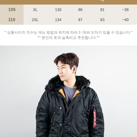
105
XL
130
86
81
~38
110
2XL
134
87
83
~40
* 상품사이즈 치수는 재는 방법과 위치에 따라 1~3cm 오차가 있을 수 있습니다 *
** 본인의 옷과 실측비교 추천합니다 **
페이코 ID로 페
PAYCO 바로구매