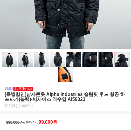
[특별할인]남자큰옷 Alpha Industries 슬림핏 후드 항공 하
프파카(블랙)-빅사이즈 직수입 AI59323
105(XL),110(2XL)
99,000원
330,000원x
판매가 :