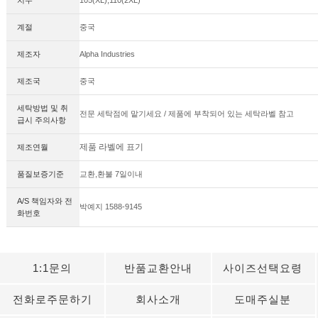
계절
중국
제조자
Alpha Industries
제조국
중국
세탁방법 및 취
전문 세탁점에 맡기세요 / 제품에 부착되어 있는 세탁라벨 참고
급시 주의사항
제품 라벨에 표기
제조연월
품질보증기준
교환,환불 7일이내
A/S 책임자와 전
박예지 1588-9145
화번호
1:1문의
반품교환안내
사이즈선택요령
전화로주문하기
회사소개
도매주실분