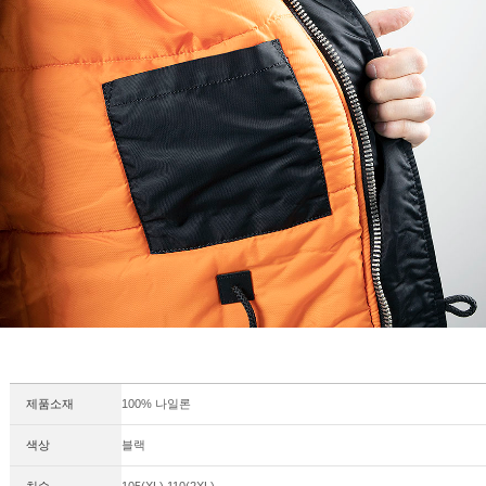
제품소재
100% 나일론
색상
블랙
치수
105(XL),110(2XL)