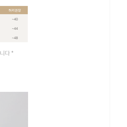
허리권장
~40
~44
~48
니다 *
로 페이
PAYCO 바로구매