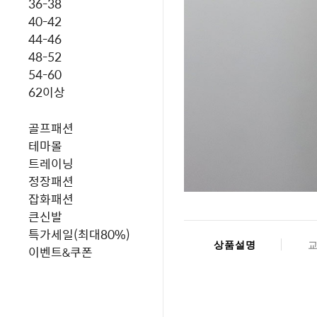
36-38
40-42
44-46
48-52
54-60
62이상
골프패션
테마몰
트레이닝
정장패션
잡화패션
큰신발
특가세일(최대80%)
상품설명
이벤트&쿠폰