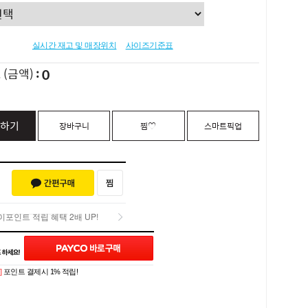
실시간 재고 및 매장위치
사이즈기준표
0
L
(금액)
하기
장바구니
찜♡
스마트픽업
포인트 적립 혜택 2배 UP!
Q&A (0)
포인트 적립 혜택 2배 UP!
]
포인트 결제시 1% 적립!