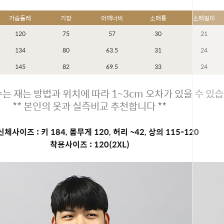
가슴둘레
기장
어깨너비
소매통
소매길이
120
75
57
30
21
134
80
63.5
31
24
145
82
69.5
33
24
는 재는 방법과 위치에 따라 1~3cm 오차가 있을 수 있습
** 본인의 옷과 실측비교 추천합니다 **
체사이즈 : 키 184, 몸무게 120, 허리 ~42, 상의 115-120
착용사이즈 : 120(2XL)
페이코 ID