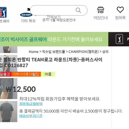
매장안내
찜목록
공지:
5월 매장오픈안내
>
>
>
Home
직수입 브랜드몰
CHAMPION(챔피온)
상의
 챔피온 반팔티 TEAM로고 라운드(차콜)-플러스사이
입 CO126827
00
￦12,500
최대12%적립 회원가입후 혜택을 받아보세요
회원등급별혜택
총 결제금액이 50,000원 미만시 배송비 2,500원이 청구됩니다.
배송비부과기준