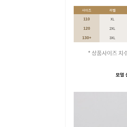
사이즈
라벨
XL
110
2XL
120
3XL
130+
* 상품사이즈 치수
모델 신