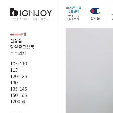
공동구매
신상품
당일출고상품
튼튼의자
105-110
115
120-125
130
135-145
150-165
170이상