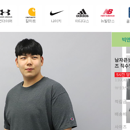
남자큰옷
즈 직수
110(XL)
￦13,9
적립금
배송비
사이즈