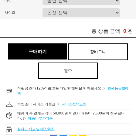
색상
사이즈
0
총 상품 금액
원
구매하기
장바구니
찜♡
적립금 최대12%적립 회원가입후 혜택을 받아보세요 ▷
회원등급별혜
택
빅앤조이 사이즈 기준표 ▷
사이즈선택요령
배송비 총 결제금액이 50,000원 미만시 배송비 2,500원이 청구됩니
다. ▷
배송비부과기준
실시간 재고 및 매장위치