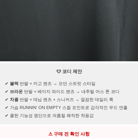
👕 코디 제안
✔
블랙
반팔 + 카고 팬츠 → 모던 스트릿 스타일
✔
브라운
반팔 + 베이지 와이드 팬츠 → 내추럴 어스 톤 코디
✔
차콜
반팔 + 데님 팬츠 + 스니커즈 → 깔끔한 데일리 룩
✔ 가슴 RUNNIN' ON EMPTY 스컬 포인트로 감각적인 무드 연출
✔ 쿨한 기능성 원단으로 여름철 쾌적한 착용감
⚠ 구매 전 확인 사항