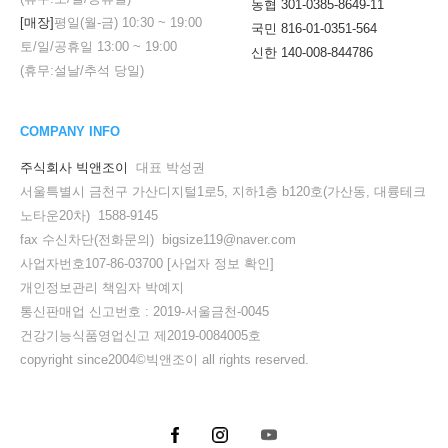
농협 301-0385-8649-11
[매장]
평일(월-금)
10:30
~
19:00
국민 816-01-0351-564
토/일/공휴일
13:00
~
19:00
신한 140-008-844786
(휴무:설날/추석 당일)
COMPANY INFO
주식회사 빅앤조이
대표 박성권
서울특별시 금천구 가산디지털1로5, 지하1층 b120호(가산동, 대륭테크
노타운20차) 1588-9145
fax 수신차단(전화문의) bigsize119@naver.com
사업자번호107-86-03700
[사업자 정보 확인]
개인정보관리 책임자 박예지
통신판매업 신고번호 : 2019-서울금천-0045
건강기능식품영업신고 제2019-0084005호
copyright since2004©빅앤조이 all rights reserved.