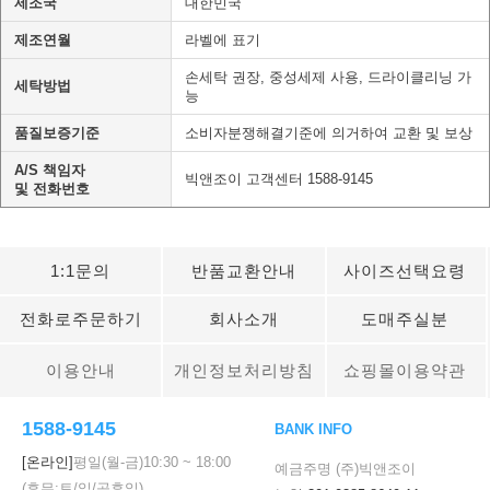
제조국
대한민국
제조연월
라벨에 표기
손세탁 권장, 중성세제 사용, 드라이클리닝 가
세탁방법
능
품질보증기준
소비자분쟁해결기준에 의거하여 교환 및 보상
A/S 책임자
빅앤조이 고객센터 1588-9145
및 전화번호
1:1문의
반품교환안내
사이즈선택요령
전화로주문하기
회사소개
도매주실분
이용안내
개인정보처리방침
쇼핑몰이용약관
1588-9145
BANK INFO
[온라인]
평일(월-금)
10:30
~
18:00
예금주명 (주)빅앤조이
(휴무:토/일/공휴일)