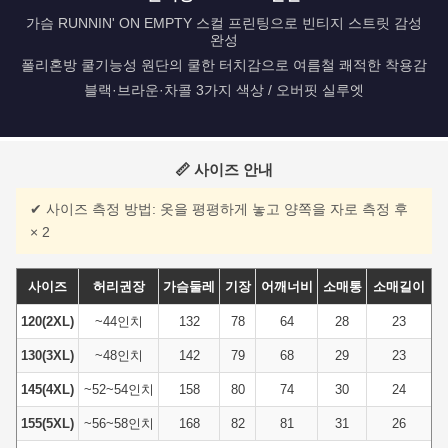
가슴 RUNNIN' ON EMPTY 스컬 프린팅으로 빈티지 스트릿 감성
완성
폴리혼방 쿨기능성 원단의 쿨한 터치감으로 여름철 쾌적한 착용감
블랙·브라운·차콜 3가지 색상 / 오버핏 실루엣
📏 사이즈 안내
✔ 사이즈 측정 방법: 옷을 평평하게 놓고 양쪽을 자로 측정 후
× 2
사이즈
허리권장
가슴둘레
기장
어깨너비
소매통
소매길이
120(2XL)
~44인치
132
78
64
28
23
130(3XL)
~48인치
142
79
68
29
23
145(4XL)
~52~54인치
158
80
74
30
24
155(5XL)
~56~58인치
168
82
81
31
26