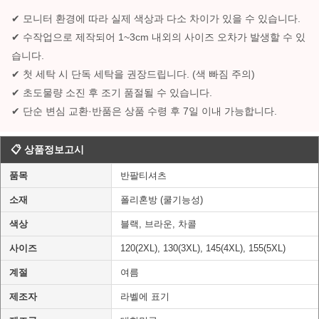
✔ 모니터 환경에 따라 실제 색상과 다소 차이가 있을 수 있습니다.
✔ 수작업으로 제작되어 1~3cm 내외의 사이즈 오차가 발생할 수 있
습니다.
✔ 첫 세탁 시 단독 세탁을 권장드립니다. (색 빠짐 주의)
✔ 초도물량 소진 후 조기 품절될 수 있습니다.
✔ 단순 변심 교환·반품은 상품 수령 후 7일 이내 가능합니다.
📋 상품정보고시
품목
반팔티셔츠
소재
폴리혼방 (쿨기능성)
색상
블랙, 브라운, 차콜
사이즈
120(2XL), 130(3XL), 145(4XL), 155(5XL)
계절
여름
제조자
라벨에 표기