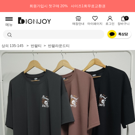
회원가입시 첫구매 20%
사이즈1회무료교환권
0
매장안내
마이페이지
로그인
장바구니
메뉴
상의 135-145
반팔티
반팔라운드티