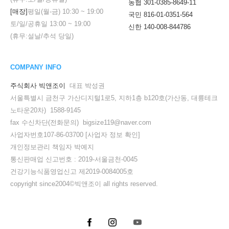
농협 301-0385-8649-11
[매장]
평일(월-금)
10:30
~
19:00
국민 816-01-0351-564
토/일/공휴일
13:00
~
19:00
신한 140-008-844786
(휴무:설날/추석 당일)
COMPANY INFO
주식회사 빅앤조이
대표 박성권
서울특별시 금천구 가산디지털1로5, 지하1층 b120호(가산동, 대륭테크
노타운20차) 1588-9145
fax 수신차단(전화문의) bigsize119@naver.com
사업자번호107-86-03700
[사업자 정보 확인]
개인정보관리 책임자 박예지
통신판매업 신고번호 : 2019-서울금천-0045
건강기능식품영업신고 제2019-0084005호
copyright since2004©빅앤조이 all rights reserved.