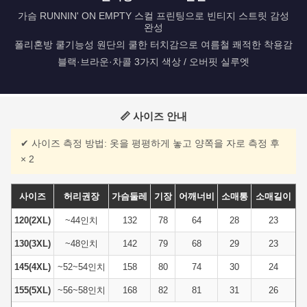
가슴 RUNNIN' ON EMPTY 스컬 프린팅으로 빈티지 스트릿 감성
완성
폴리혼방 쿨기능성 원단의 쿨한 터치감으로 여름철 쾌적한 착용감
블랙·브라운·차콜 3가지 색상 / 오버핏 실루엣
📏 사이즈 안내
✔ 사이즈 측정 방법: 옷을 평평하게 놓고 양쪽을 자로 측정 후
× 2
사이즈
허리권장
가슴둘레
기장
어깨너비
소매통
소매길이
120(2XL)
~44인치
132
78
64
28
23
130(3XL)
~48인치
142
79
68
29
23
145(4XL)
~52~54인치
158
80
74
30
24
155(5XL)
~56~58인치
168
82
81
31
26