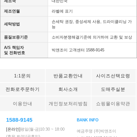
제조국
대한민국
제조연월
라벨에 표기
손세탁 권장, 중성세제 사용, 드라이클리닝 가
세탁방법
능
품질보증기준
소비자분쟁해결기준에 의거하여 교환 및 보상
A/S 책임자
빅앤조이 고객센터 1588-9145
및 전화번호
1:1문의
반품교환안내
사이즈선택요령
전화로주문하기
회사소개
도매주실분
이용안내
개인정보처리방침
쇼핑몰이용약관
1588-9145
BANK INFO
[온라인]
평일(월-금)
10:30
~
18:00
예금주명 (주)빅앤조이
(휴무:토/일/공휴일)