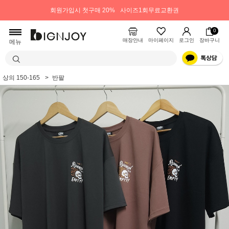
회원가입시 첫구매 20%
사이즈1회무료교환권
0
매장안내
마이페이지
로그인
장바구니
메뉴
상의 150-165
반팔