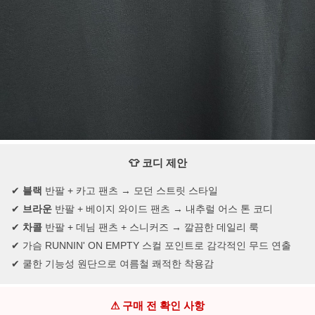
👕 코디 제안
✔
블랙
반팔 + 카고 팬츠 → 모던 스트릿 스타일
✔
브라운
반팔 + 베이지 와이드 팬츠 → 내추럴 어스 톤 코디
✔
차콜
반팔 + 데님 팬츠 + 스니커즈 → 깔끔한 데일리 룩
✔ 가슴 RUNNIN' ON EMPTY 스컬 포인트로 감각적인 무드 연출
✔ 쿨한 기능성 원단으로 여름철 쾌적한 착용감
⚠ 구매 전 확인 사항