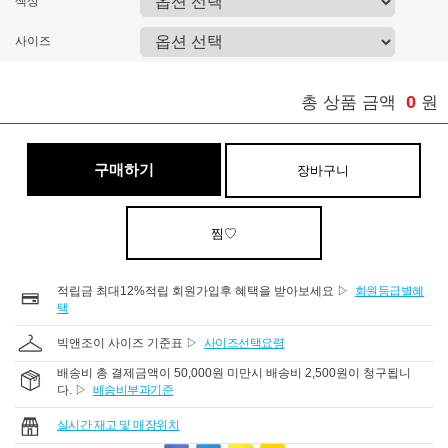
색상
사이즈
0
총 상품 금액
원
구매하기
장바구니
찜♡
적립금 최대12%적립 회원가입후 혜택을 받아보세요 ▷
회원등급별혜
택
빅앤조이 사이즈 기준표 ▷
사이즈선택요령
배송비 총 결제금액이 50,000원 미만시 배송비 2,500원이 청구됩니
다. ▷
배송비부과기준
실시간 재고 및 매장위치