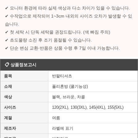
✔ 모니터 환경에 따라 실제 색상과 다소 차이가 있을 수 있습니다.
✔ 수작업으로 제작되어 1~3cm 내외의 사이즈 오차가 발생할 수 있
습니다.
✔ 첫 세탁 시 단독 세탁을 권장드립니다. (색 빠짐 주의)
✔ 초도물량 소진 후 조기 품절될 수 있습니다.
✔ 단순 변심 교환·반품은 상품 수령 후 7일 이내 가능합니다.
📋 상품정보고시
품목
반팔티셔츠
소재
폴리혼방 (쿨기능성)
색상
블랙, 브라운, 차콜
사이즈
120(2XL), 130(3XL), 145(4XL), 155(5XL)
계절
여름
제조자
라벨에 표기