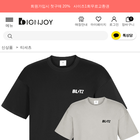
회원가입시 첫구매 20%
사이즈1회무료교환권
0
매장안내
마이페이지
로그인
장바구니
메뉴
신상품
티셔츠