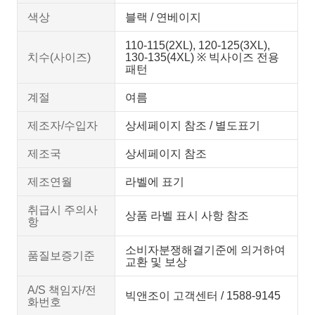
색상
블랙 / 연베이지
110-115(2XL), 120-125(3XL),
치수(사이즈)
130-135(4XL) ※ 빅사이즈 전용
패턴
계절
여름
제조자/수입자
상세페이지 참조 / 별도표기
제조국
상세페이지 참조
제조연월
라벨에 표기
취급시 주의사
상품 라벨 표시 사항 참조
항
소비자분쟁해결기준에 의거하여
품질보증기준
교환 및 보상
A/S 책임자/전
빅앤조이 고객센터 / 1588-9145
화번호