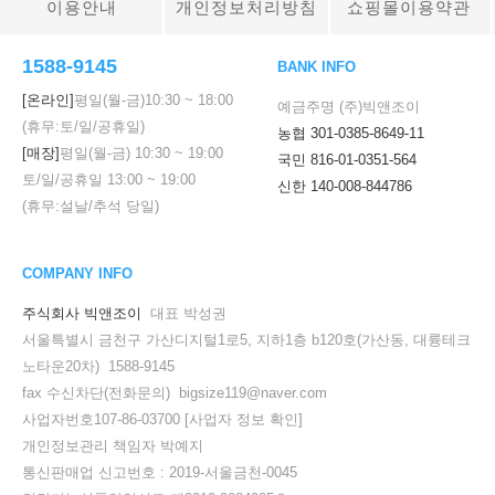
이용안내
개인정보처리방침
쇼핑몰이용약관
1588-9145
BANK INFO
[온라인]
평일(월-금)
10:30
~
18:00
예금주명 (주)빅앤조이
(휴무:토/일/공휴일)
농협 301-0385-8649-11
[매장]
평일(월-금)
10:30
~
19:00
국민 816-01-0351-564
토/일/공휴일
13:00
~
19:00
신한 140-008-844786
(휴무:설날/추석 당일)
COMPANY INFO
주식회사 빅앤조이
대표 박성권
서울특별시 금천구 가산디지털1로5, 지하1층 b120호(가산동, 대륭테크
노타운20차) 1588-9145
fax 수신차단(전화문의) bigsize119@naver.com
사업자번호107-86-03700
[사업자 정보 확인]
개인정보관리 책임자 박예지
통신판매업 신고번호 : 2019-서울금천-0045