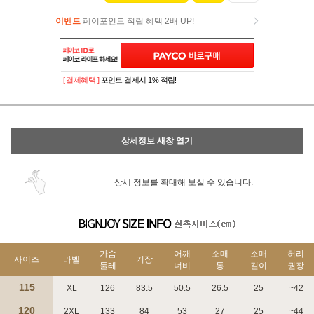
이벤트
페이포인트 적립 혜택 2배 UP!
이벤트
페이포인트 적립 혜택 2배 UP!
[ 결제혜택 ]
포인트 결제시 1% 적립!
상세정보 새창 열기
상세 정보를 확대해 보실 수 있습니다.
가슴
어깨
소매
소매
허리
사이즈
라벨
기장
둘레
너비
통
길이
권장
115
XL
126
83.5
50.5
26.5
25
~42
120
2XL
133
84
53
27
25
~44