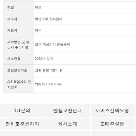
계절
여름
제조자
빅앤조이 협력업체
제조국
한국
세탁방법 및 취
같은 색상끼리 찬물세탁
급시 주의사항
제조연월
2020년 입고
품질보증기준
교환,환불 7일이내
A/S 책임자와 전
박예지 1588-9145
화번호
1:1문의
반품교환안내
사이즈선택요령
전화로주문하기
회사소개
도매주실분