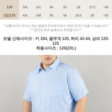
130
3XL
141
84
55
28
27.5
~48
[킹]135
4XL
148
85
58
28.5
28
~50
* 상품사이즈 치수는 재는 방법과 위치에 따라 1~3cm 오차가 있을 수 있습니다 *
페이코 ID로 페
** 본인의 옷과 실측비교 추천합니다 **
PAYCO 바로구매
모델 신체사이즈 : 키 184, 몸무게 120, 허리 42-44, 상의 120-
125
착용사이즈 : 120(2XL)