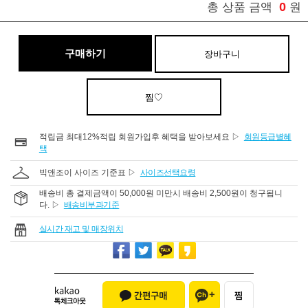
0
총 상품 금액
원
구매하기
장바구니
찜♡
적립금 최대12%적립 회원가입후 혜택을 받아보세요 ▷
회원등급별혜
택
빅앤조이 사이즈 기준표 ▷
사이즈선택요령
배송비 총 결제금액이 50,000원 미만시 배송비 2,500원이 청구됩니
다. ▷
배송비부과기준
실시간 재고 및 매장위치