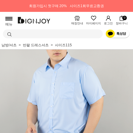
회원가입시 첫구매 20%
사이즈1회무료교환권
0
매장안내
마이페이지
로그인
장바구니
메뉴
남방/셔츠
반팔 드레스셔츠
사이즈115