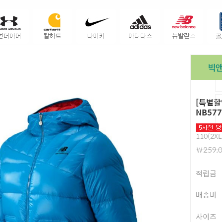
[특별할
NB57
110(2XL
￦259,
적립금
배송비
사이즈