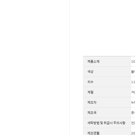
제품소재
10
색상
블
치수
11
계절
겨
제조자
뉴
제조국
중
세탁방법 및 취급시 주의사항
전
제조연월
2