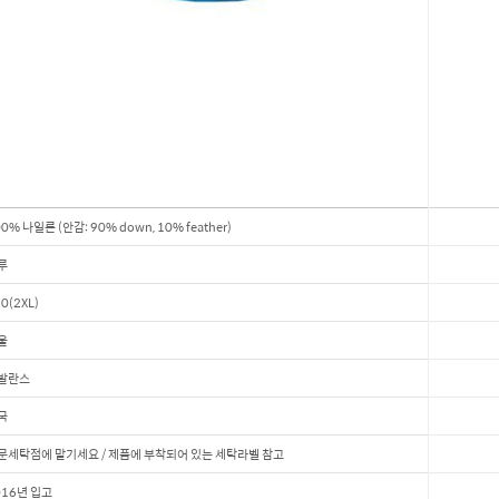
0% 나일론 (안감: 90% down, 10% feather)
루
0(2XL)
울
발란스
국
문세탁점에 맡기세요 / 제품에 부착되어 있는 세탁라벨 참고
016년 입고