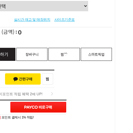
실시간 재고 및 매장위치
사이즈기준표
0
L
(금액)
하기
장바구니
찜♡
스마트픽업
포인트 적립 혜택 2배 UP!
Q&A (0)
포인트 적립 혜택 2배 UP!
]
포인트 결제시 1% 적립!