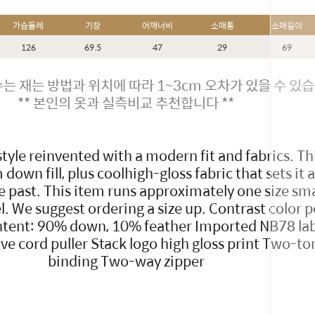
가슴둘레
기장
어깨너비
소매통
소매길이
126
69.5
47
29
69
는 재는 방법과 위치에 따라 1~3cm 오차가 있을 수 있습
** 본인의 옷과 실측비교 추천합니다 **
 style reinvented with a modern fit and fabrics. Th
down fill, plus coolhigh-gloss fabric that sets it
he past. This item runs approximately one size sm
. We suggest ordering a size up. Contrast color p
tent: 90% down, 10% feather Imported NB78 la
ive cord puller Stack logo high gloss print Two-to
binding Two-way zipper
페이코 ID