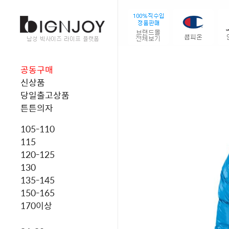
공동구매
신상품
당일출고상품
튼튼의자
105-110
115
120-125
130
135-145
150-165
170이상