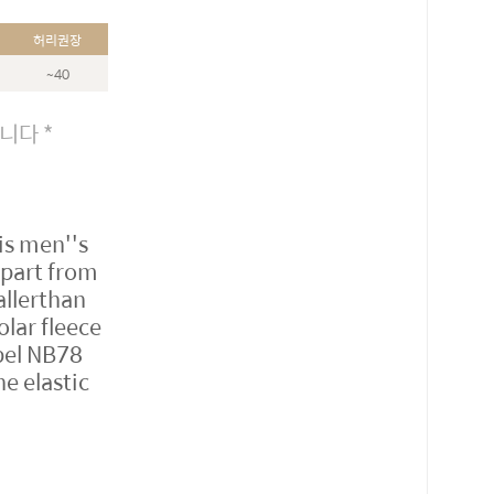
허리권장
~40
니다 *
is men''s
 apart from
allerthan
olar fleece
bel NB78
ne elastic
로 페이
PAYCO 바로구매