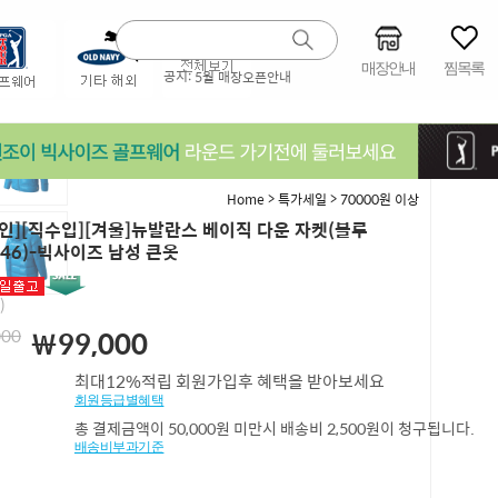
매장안내
찜목록
공지:
5월 매장오픈안내
>
>
Home
특가세일
70000원 이상
인][직수입][겨울]뉴발란스 베이직 다운 자켓(블루
746)-빅사이즈 남성 큰옷
)
000
￦99,000
최대12%적립 회원가입후 혜택을 받아보세요
회원등급별혜택
총 결제금액이 50,000원 미만시 배송비 2,500원이 청구됩니다.
배송비부과기준