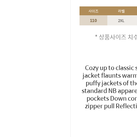
사이즈
라벨
2XL
110
* 상품사이즈 치수
Cozy up to classic
jacket flaunts warm 
puffy jackets of t
standard NB apparel
pockets Down con
zipper pull Reflect