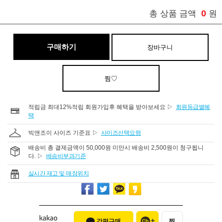
0
총 상품 금액
원
구매하기
장바구니
찜♡
적립금 최대12%적립 회원가입후 혜택을 받아보세요 ▷
회원등급별혜
택
빅앤조이 사이즈 기준표 ▷
사이즈선택요령
배송비 총 결제금액이 50,000원 미만시 배송비 2,500원이 청구됩니
다. ▷
배송비부과기준
실시간 재고 및 매장위치