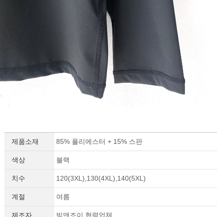
제품소재
85% 폴리에스터 + 15% 스판
색상
블랙
치수
120(3XL),130(4XL),140(5XL)
계절
여름
제조자
빅앤조이 협력업체