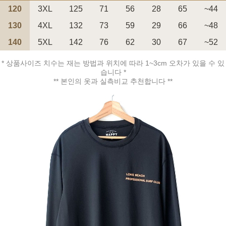
120
3XL
125
71
56
28
65
~44
130
4XL
132
73
59
29
66
~48
140
5XL
142
76
62
30
67
~52
* 상품사이즈 치수는 재는 방법과 위치에 따라 1~3cm 오차가 있을 수 있
페이코 ID로 페
PAYCO 바로구매
습니다 *
** 본인의 옷과 실측비교 추천합니다 **