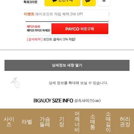
이벤트
페이포인트 적립 혜택 2배 UP!
이벤트
페이포인트 적립 혜택 2배 UP!
[ 결제혜택 ]
포인트 결제시 1% 적립!
상세정보 새창 열기
상세 정보를 확대해 보실 수 있습니다.
어
소
소
사이
가슴
기
깨
매
허리
라벨
매
즈
둘레
장
너
길
권장
통
비
이