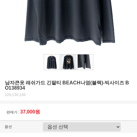
남자큰옷 래쉬가드 긴팔티 BEACH나염(블랙)-빅사이즈 B
O138934
120,130,140
37,000원
판매가 :
옵션