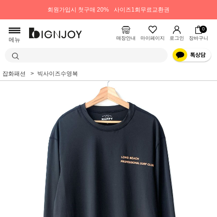
회원가입시 첫구매 20%
사이즈1회무료교환권
0
매장안내
마이페이지
로그인
장바구니
메뉴
잡화패션
빅사이즈수영복