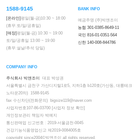
1588-9145
BANK INFO
[온라인]
평일(월-금)
10:30
~
18:00
예금주명 (주)빅앤조이
(휴무:토/일/공휴일)
농협 301-0385-8649-11
[매장]
평일(월-금)
10:30
~
19:00
국민 816-01-0351-564
토/일/공휴일
13:00
~
19:00
신한 140-008-844786
(휴무:설날/추석 당일)
COMPANY INFO
주식회사 빅앤조이
대표 박성권
서울특별시 금천구 가산디지털1로5, 지하1층 b120호(가산동, 대륭테크
노타운20차) 1588-9145
fax 수신차단(전화문의) bigsize119@naver.com
사업자번호107-86-03700
[사업자 정보 확인]
개인정보관리 책임자 박예지
통신판매업 신고번호 : 2019-서울금천-0045
건강기능식품영업신고 제2019-0084005호
copyright since2004©빅앤조이 all rights reserved.