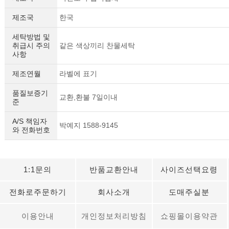
제조국
한국
세탁방법 및
취급시 주의
같은 색상끼리 찬물세탁
사항
제조연월
라벨에 표기
품질보증기
교환,환불 7일이내
준
A/S 책임자
박예지 1588-9145
와 전화번호
1:1문의
반품교환안내
사이즈선택요령
세요!
전화로주문하기
회사소개
도매주실분
이용안내
개인정보처리방침
쇼핑몰이용약관