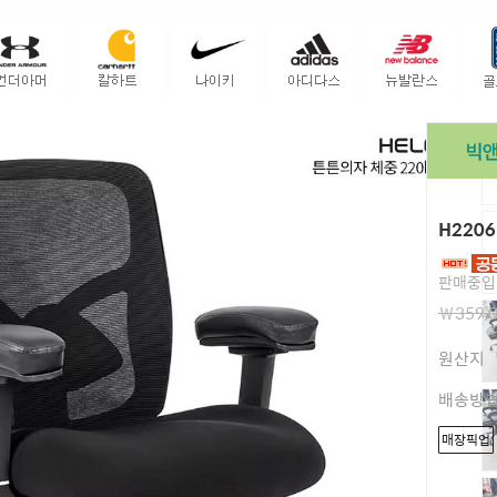
H220
판매중입
￦359,
원산지
배송방
매장픽업