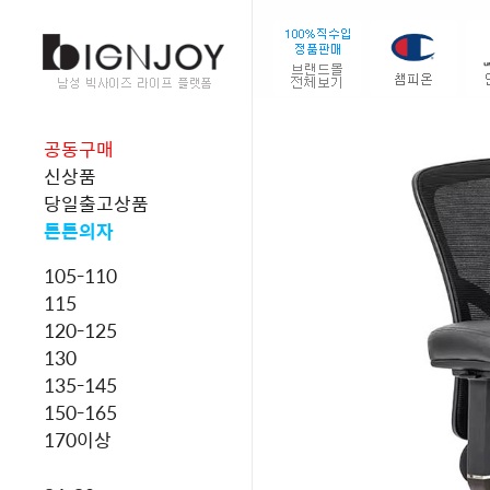
공동구매
신상품
당일출고상품
튼튼의자
105-110
115
120-125
130
135-145
150-165
170이상