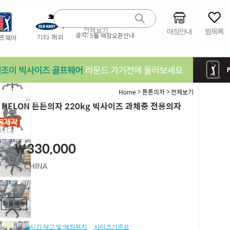
매장안내
찜목록
공지:
5월 매장오픈안내
>
>
Home
튼튼의자
전체보기
6 HELON 튼튼의자 220kg 빅사이즈 과체중 전용의자
니다.
000
￦330,000
CHINA
법
화물배송
실시간 재고 및 매장위치
사이즈기준표